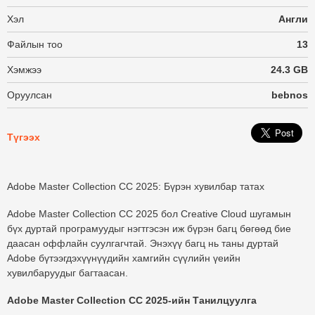
Хэл
Англи
Файлын тоо
13
Хэмжээ
24.3 GB
Оруулсан
bebnos
Түгээх
Adobe Master Collection CC 2025: Бүрэн хувилбар татах
Adobe Master Collection CC 2025
бол Creative Cloud шугамын
бүх дуртай програмуудыг нэгтгэсэн иж бүрэн багц бөгөөд бие
даасан оффлайн суулгагчтай. Энэхүү багц нь таны дуртай
Adobe бүтээгдэхүүнүүдийн хамгийн сүүлийн үеийн
хувилбаруудыг багтаасан.
Adobe Master Collection CC 2025-ийн Танилцуулга