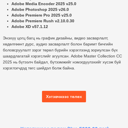
Adobe Media Encoder 2025 v25.0
Adobe Photoshop 2025 v26.0
Adobe Premiere Pro 2025 v25.0
Adobe Premiere Rush v2.10.0.30
Adobe XD v57.1.12
Энэхүү цогц багц нь график дизайны, видео засварлалт,
хөдөлгөөнт дүрс, аудио засварлалт болон баримт бичгийн
боловсруулалт зэрэг төрөл бүрийн хэрэглээнд зориулсан бүх
шаардлагатай хэрэгслийг агуулсан.
Adobe Master Collection CC
2025
нь бүтээлч байдал, бүтээмжийг нэмэгдүүлэхийг хүсэж буй
хэрэглэгчдэд төгс шийдэл болж байна.
Хэтэвчнээс төлөх