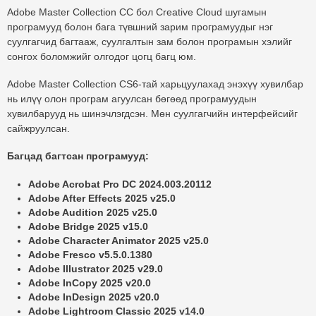
Adobe Master Collection CC бол Creative Cloud шугамын
програмууд болон бага түвшний зарим програмуудыг нэг
суулгагчид багтааж, суулгалтын зам болон програмын хэлийг
сонгох боломжийг олгодог цогц багц юм.
Adobe Master Collection CS6
-тай харьцуулахад энэхүү хувилбар
нь илүү олон програм агуулсан бөгөөд програмуудын
хувилбарууд нь шинэчлэгдсэн. Мөн суулгагчийн интерфейсийг
сайжруулсан.
Багцад багтсан програмууд:
Adobe Acrobat Pro DC 2024.003.20112
Adobe After Effects 2025 v25.0
Adobe Audition 2025 v25.0
Adobe Bridge 2025 v15.0
Adobe Character Animator 2025 v25.0
Adobe Fresco v5.5.0.1380
Adobe Illustrator 2025 v29.0
Adobe InCopy 2025 v20.0
Adobe InDesign 2025 v20.0
Adobe Lightroom Classic 2025 v14.0