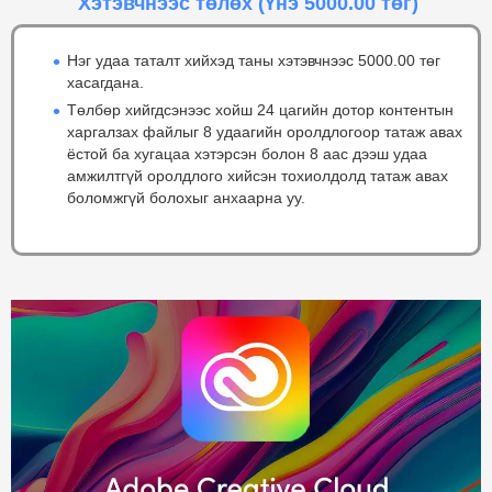
Хэтэвчнээс төлөх
(Үнэ 5000.00 төг)
Нэг удаа таталт хийхэд таны хэтэвчнээс 5000.00 төг
хасагдана.
Төлбөр хийгдсэнээс хойш 24 цагийн дотор контентын
харгалзах файлыг 8 удаагийн оролдлогоор татаж авах
ёстой ба хугацаа хэтэрсэн болон 8 аас дээш удаа
амжилтгүй оролдлого хийсэн тохиолдолд татаж авах
боломжгүй болохыг анхаарна уу.