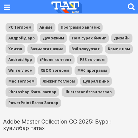
PC Тоглоом
Аниме
Программ хангамж
Андройд app
Дуу хөгжим
Ном сурах бичиг
Дизайн
Хичээл
Захиалгат ажил
Вэб хөгжүүлэлт
Комик ном
Android App
iPhone контент
PS3 тоглоом
Wii тоглоом
XBOX тоглоом
MAC программ
Mac Тоглоом
Жижиг тоглоом
Цуврал кино
Photoshop бэлэн загвар
Illustrator бэлэн загвар
PowerPoint Бэлэн Загвар
Adobe Master Collection CC 2025: Бүрэн
хувилбар татах