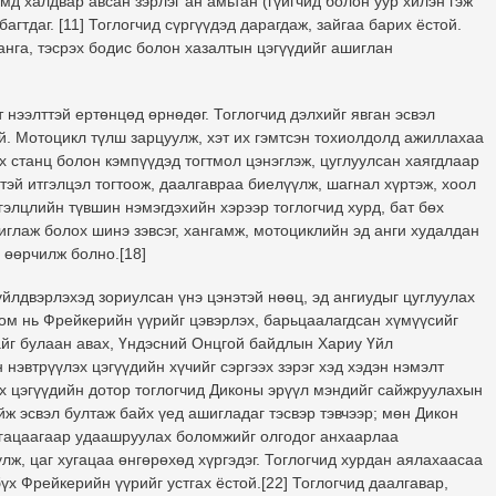
мд халдвар авсан зэрлэг ан амьтан (гүйгчид болон уур хилэн гэж
багтдаг. [11] Тоглогчид сүргүүдэд дарагдаж, зайгаа барих ёстой.
 занга, тэсрэх бодис болон хазалтын цэгүүдийг ашиглан
 нээлттэй ертөнцөд өрнөдөг. Тоглогчид дэлхийг явган эсвэл
. Мотоцикл түлш зарцуулж, хэт их гэмтсэн тохиолдолд ажиллахаа
х станц болон кэмпүүдэд тогтмол цэнэглэж, цуглуулсан хаягдлаар
тэй итгэлцэл тогтоож, даалгавраа биелүүлж, шагнал хүртэж, хоол
тгэлцлийн түвшин нэмэгдэхийн хэрээр тоглогчид хурд, бат бөх
глаж болох шинэ зэвсэг, хангамж, мотоциклийн эд анги худалдан
 өөрчилж болно.[18]
үйлдвэрлэхэд зориулсан үнэ цэнэтэй нөөц, эд ангиудыг цуглуулах
оом нь Фрейкерийн үүрийг цэвэрлэх, барьцаалагдсан хүмүүсийг
айг булаан авах, Үндэсний Онцгой байдлын Хариу Үйл
эвтрүүлэх цэгүүдийн хүчийг сэргээх зэрэг хэд хэдэн нэмэлт
эх цэгүүдийн дотор тоглогчид Диконы эрүүл мэндийг сайжруулахын
ж эсвэл бултаж байх үед ашигладаг тэсвэр тэвчээр; мөн Дикон
хугацаагаар удаашруулах боломжийг олгодог анхаарлаа
лж, цаг хугацаа өнгөрөхөд хүргэдэг. Тоглогчид хурдан аялахаасаа
х Фрейкерийн үүрийг устгах ёстой.[22] Тоглогчид даалгавар,