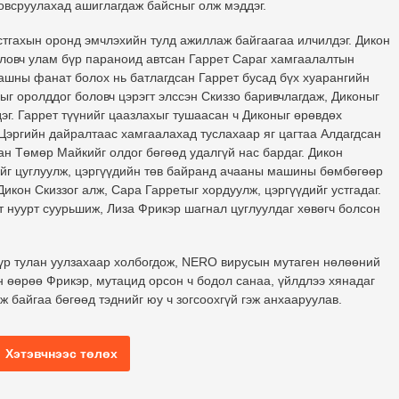
овсруулахад ашиглагдаж байсныг олж мэддэг.
стгахын оронд эмчлэхийн тулд ажиллаж байгаагаа илчилдэг. Дикон
оловч улам бүр параноид автсан Гаррет Сараг хамгаалалтын
шашны фанат болох нь батлагдсан Гаррет бусад бүх хуарангийн
хыг оролддог боловч цэрэгт элссэн Скиззо баривчлагдаж, Диконыг
дэг. Гаррет түүнийг цаазлахыг тушаасан ч Диконыг өрөвдөх
. Цэргийн дайралтаас хамгаалахад туслахаар яг цагтаа Алдагдсан
ан Төмөр Майкийг олдог бөгөөд удалгүй нас бардаг. Дикон
ийг цуглуулж, цэргүүдийн төв байранд ачааны машины бөмбөгөөр
Дикон Скиззог алж, Сара Гарретыг хордуулж, цэргүүдийг устгадаг.
т нуурт суурьшиж, Лиза Фрикэр шагнал цуглуулдаг хөвөгч болсон
үр тулан уулзахаар холбогдож, NERO вирусын мутаген нөлөөний
н өөрөө Фрикэр, мутацид орсон ч бодол санаа, үйлдлээ хянадаг
ж байгаа бөгөөд тэднийг юу ч зогсоохгүй гэж анхааруулав.
Хэтэвчнээс төлөх