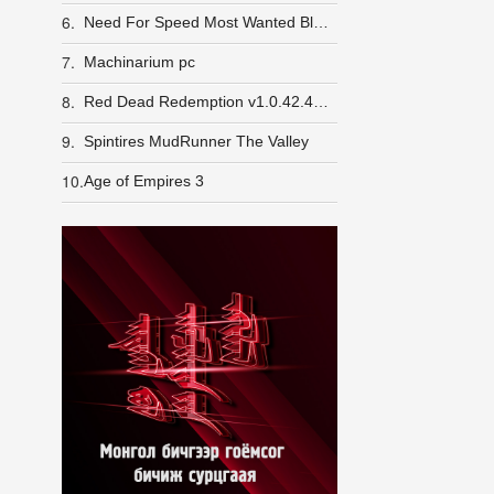
6.
Need For Speed Most Wanted Black Edition repack
7.
Machinarium pc
8.
Red Dead Redemption v1.0.42.46611-P2P
9.
Spintires MudRunner The Valley
10.
Age of Empires 3