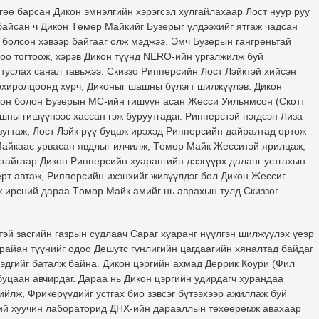
өө барсан Дикон эмнэлгийн хэрэгсэл хулгайлахаар Лост нуур руу
байсан ч Дикон Төмөр Майкийг Бузерыг үлдээхийг ятгаж чадсан
а болсон хэвээр байгааг олж мэджээ. Эмч Бузерын гангреньтай
оо тогтоож, хэрэв Дикон түүнд NERO-ийн үргэлжилж буй
туслах санал тавьжээ. Скиззо Рипперсийн Лост Лэйктэй хийсэн
тохиролцоонд хүрч, Диконыг шашны бүлэгт шилжүүлэв. Дикон
кон болон Бузерын MC-ийн гишүүн асан Жесси Уильямсон (Скотт
шны гишүүнээс хассан гэж буруутгадаг. Рипперстэй нэгдсэн Лиза
зугтаж, Лост Лэйк рүү буцаж ирэхэд Рипперсийн дайралтад өртөж
Майкаас урвасан явдлыг илчилж, Төмөр Майк Жесситэй ярилцаж,
жтайгаар Дикон Рипперсийн хуарангийн дээгүүрх даланг устгахын
ерт автаж, Рипперсийн ихэнхийг живүүлдэг бол Дикон Жессиг
ж ирсний дараа Төмөр Майк амийг нь аврахын тулд Скиззог
й засгийн газрын судлаач Сараг хуаранг нүүлгэн шилжүүлэх үеэр
'Брайан түүнийг одоо Дешутс гүнлигийн цагдаагийн хяналтад байдаг
гэдгийг баталж байна. Дикон цэргийн ахмад Деррик Коури (Фил
буцаан авчирдаг. Дараа нь Дикон цэргийн удирдагч хурандаа
йлж, Фрикерүүдийг устгах био зэвсэг бүтээхээр ажиллаж буй
үний хуучин лабораторид ДНХ-ийн дарааллын төхөөрөмж авахаар