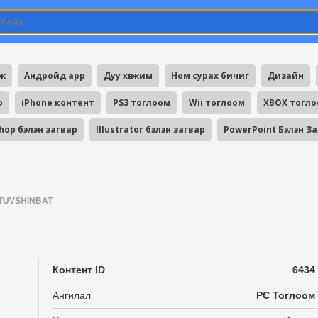
мж
Андройд app
Дуу хөгжим
Ном сурах бичиг
Дизайн
p
iPhone контент
PS3 тоглоом
Wii тоглоом
XBOX тогл
hop бэлэн загвар
Illustrator бэлэн загвар
PowerPoint Бэлэн З
TUVSHINBAT
Контент ID
6434
Ангилал
PC Тоглоом