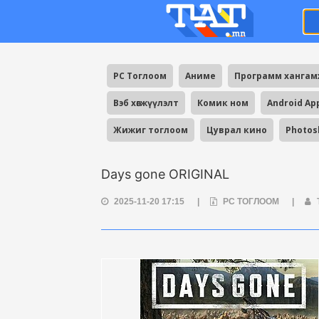
PC Тоглоом
Аниме
Программ ханга
Вэб хөгжүүлэлт
Комик ном
Android Ap
Жижиг тоглоом
Цуврал кино
Photos
Days gone ORIGINAL
2025-11-20 17:15
|
PC ТОГЛООМ
|