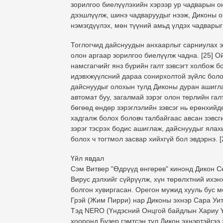
зорилгоо биелүүлэхийн хэрээр ур чадварын оно
дээшлүүлж, шинэ чадваруудыг нээж, Диконы о
нэмэгдүүлэх, мөн түүний амьд үлдэх чадварыг
Тоглогчид дайснуудын анхаарлыг сарниулах э
олон аргаар зорилгоо биелүүлж чадна. [25] О
намсгагчийг янз бүрийн галт зэвсэгт холбож б
идэвхжүүлсний дараа сонирхолтой зүйлс боло
дайснуудыг олохын тулд Диконы дуран ашиглаж 
автомат буу, загалмай зэрэг олон төрлийн гал
бөгөөд өндөр зэрэглэлийн зэвсэг нь ерөнхийд
хадгалж болох боловч талбайгаас авсан зэвсг
зэрэг тэсрэх бодис ашиглаж, дайснуудыг яла
болох ч тогтмол засвар хийхгүй бол эвдэрнэ. [
Үйл явдал
Сэм Витвер "Өдрүүд өнгөрөв" кинонд Дикон С
Вирус дэлхийг сүйрүүлж, хүн төрөлхтний ихэнх
болгон хувиргасан. Орегон мужид хууль бус 
Грэй (Жим Пирри) нар Диконы эхнэр Сара Уита
Тэд NERO (Үндэсний Онцгой байдлын Хариу Үйл
хооронд Бузер гэмтсэн тул Дикон эхнэртэйгээ