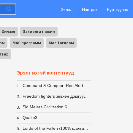
Эхлэл
Нэвтрэх
Бүртгүүлэх
Хичээл
Захиалгат ажил
оом
MAC программ
Mac Тоглоом
агвар
Эрэлт ихтэй контентууд
1.
Command & Conquer: Red Alert 2 + Yuri's Revenge [LINUX] (wine)
2.
Freedom fighters зөвхөн домгууд л мэднэ пээ
3.
Sid Meiers Civilization 6
4.
Quake3
5.
Lords of the Fallen /100% шалгасан/