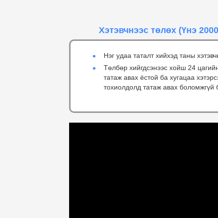
Хэтэвчнээс төлөх
(Үнэ 2000
Нэг удаа таталт хийхэд таны хэтэвч
Төлбөр хийгдсэнээс хойш 24 цагий
татаж авах ёстой ба хугацаа хэтэр
тохиолдолд татаж авах боломжгүй 