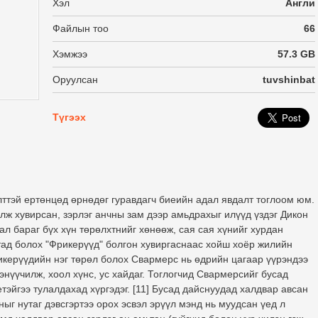
Хэл
Англи
Файлын тоо
66
Хэмжээ
57.3 GB
Оруулсан
tuvshinbat
Түгээх
ттэй ертөнцөд өрнөдөг гуравдагч биеийн адал явдалт тоглоом юм.
олж хувирсан, зэрлэг анчны зам дээр амьдрахыг илүүд үздэг Дикон
ал бараг бүх хүн төрөлхтнийг хөнөөж, сая сая хүнийг хурдан
тад болох "Фрикерүүд" болгон хувиргаснаас хойш хоёр жилийн
керүүдийн нэг төрөл болох Свармерс нь өдрийн цагаар үүрэндээ
энүүчилж, хоол хүнс, ус хайдаг. Тоглогчид Свармерсийг бусад
етэйгээ тулалдахад хүргэдэг. [11] Бусад дайснуудад халдвар авсан
г нутаг дэвсгэртээ орох эсвэл эрүүл мэнд нь муудсан үед л