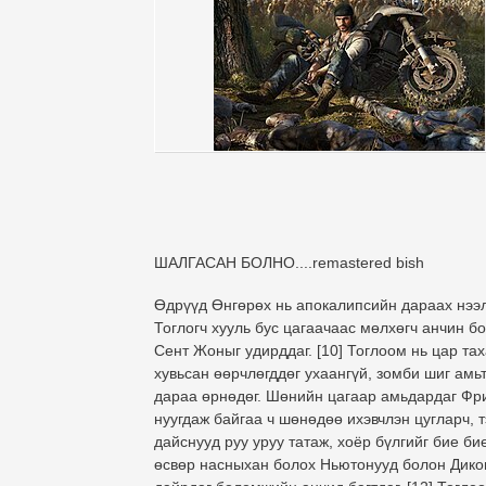
ШАЛГАСАН БОЛНО....remastered bish
Өдрүүд Өнгөрөх нь апокалипсийн дараах нээл
Тоглогч хууль бус цагаачаас мөлхөгч анчин б
Сент Жоныг удирддаг. [10] Тоглоом нь цар тах
хувьсан өөрчлөгддөг ухаангүй, зомби шиг амь
дараа өрнөдөг. Шөнийн цагаар амьдардаг Фри
нуугдаж байгаа ч шөнөдөө ихэвчлэн цугларч, т
дайснууд руу уруу татаж, хоёр бүлгийг бие би
өсвөр насныхан болох Ньютонууд болон Диконы