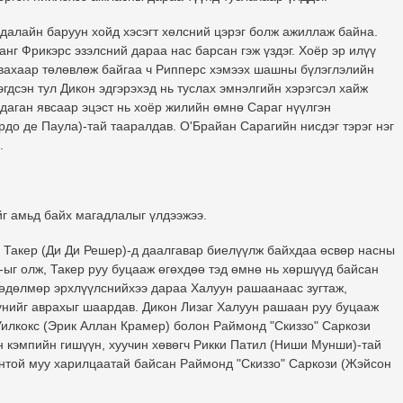
далайн баруун хойд хэсэгт хөлсний цэрэг болж ажиллаж байна.
г Фрикэрс эзэлсний дараа нас барсан гэж үздэг. Хоёр эр илүү
явахаар төлөвлөж байгаа ч Рипперс хэмээх шашны бүлэглэлийн
гдсэн тул Дикон эдгэрэхэд нь туслах эмнэлгийн хэрэгсэл хайж
 даган явсаар эцэст нь хоёр жилийн өмнө Сараг нүүлгэн
о де Паула)-тай тааралдав. О'Брайан Сарагийн нисдэг тэрэг нэг
.
йг амьд байх магадлалыг үлдээжээ.
 Такер (Ди Ди Решер)-д даалгавар биелүүлж байхдаа өсвөр насны
-ыг олж, Такер руу буцааж өгөхдөө тэд өмнө нь хөршүүд байсан
хөдөлмөр эрхлүүлснийхээ дараа Халуун рашаанаас зугтаж,
үнийг аврахыг шаардав. Дикон Лизаг Халуун рашаан руу буцааж
 Уилкокс (Эрик Аллан Крамер) болон Раймонд "Скиззо" Саркози
 кэмпийн гишүүн, хуучин хөвөгч Рикки Патил (Ниши Мунши)-тай
нтой муу харилцаатай байсан Раймонд "Скиззо" Саркози (Жэйсон