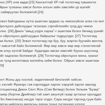
о (XP) олж авдаг.[23] Хангалттай XP-тэй тоглогчид түвшингээ
йрын тулааны зэвсэг болон алсын зайн зэвсгийн үр ашгийг
 сайжруулах боломжтой.[24]
свэл байлдааны хутга ашиглан ардаас нь чимээгүйхэн алах гэх мэт
йролцоох дайснуудыг татахаас сэргийлэхийн тулд дуу чимээ
олно. [26] Дикон "амьд үлдэх хараа"-г ашиглаж болох бөгөөд үүнийг
н ойролцоох дайснуудын байршлыг тодруулдаг. [27] Тоглогчид
болно. [20] Эсвэл тоглогчид гар буу, буу, мэргэн буучийн винтов,
т зэвсэгтэй байх боломжтой. Өөр өөр зэвсэг өөр өөр статистиктай
өө илүү хүчтэй байдаг. Худалдан авсан зэвсгийг бууны шүүгээнд
ийг хадгалах боломжгүй. [28] Тоглогчид ойролцоох мина, гранат
хын тулд молотовын коктейль хийж болно. Ойрын зэвсэг ашиглаж
29]
ент Жоны дуу хоолой, хөдөлгөөний бичлэгийг хийсэн.
 хэсгийг Фрикэрс гэж нэрлэгддэг харгис хэрцгий зэрлэг амьтад
мотоциклчид Дикон Сент Жон (Сэм Витвер) болон Уильям "Бузер"
кер (Кортни Дрейпер)-тэй хамт аюулгүй газар зугтахыг оролддог.
 Ажиллагаа) нисдэг тэрэг олдог. Сара нисдэг тэргэнд сууж байх
 эргэн нийлэхээ амласны дараа түүнд туслахаар үлддэг.