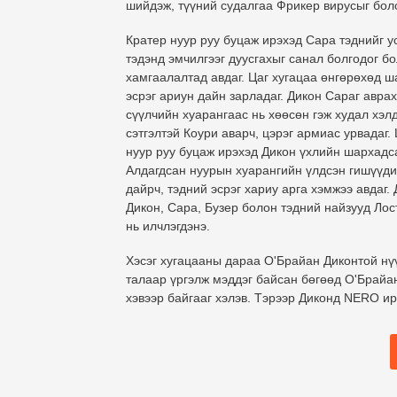
шийдэж, түүний судалгаа Фрикер вирусыг бол
Кратер нуур руу буцаж ирэхэд Сара тэднийг у
тэдэнд эмчилгээг дуусгахыг санал болгодог б
хамгаалалтад авдаг. Цаг хугацаа өнгөрөхөд 
эсрэг ариун дайн зарладаг. Дикон Сараг авра
сүүлчийн хуарангаас нь хөөсөн гэж худал хэл
сэтгэлтэй Коури аварч, цэрэг армиас урвадаг
нуур руу буцаж ирэхэд Дикон үхлийн шархадс
Алдагдсан нуурын хуарангийн үлдсэн гишүүд
дайрч, тэдний эсрэг хариу арга хэмжээ авдаг. 
Дикон, Сара, Бузер болон тэдний найзууд Лос
нь илчлэгдэнэ.
Хэсэг хугацааны дараа О'Брайан Диконтой нү
талаар үргэлж мэддэг байсан бөгөөд О'Брайа
хэвээр байгааг хэлэв. Тэрээр Диконд NERO ир