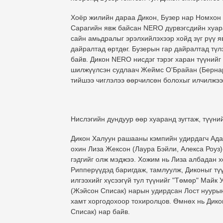
Хоёр жилийн дараа Дикон, Бузер нар Номхон 
Сарагийн явж байсан NERO дүрвэгсдийн хуаран
сайн амьдралыг эрэлхийлэхээр хойд зүг рүү 
дайралтад өртдөг. Бузерын гар дайралтад түлэ
байв. Дикон NERO нисдэг тэрэг харан түүнийг
шилжүүлсэн судлаач Жеймс О'Брайан (Бернард
тийшээ чиглэлээ өөрчилсөн болохыг илчилжээ
Нислэгийн дундуур өөр хуаранд зугтаж, түүни
Дикон Халуун рашааны кэмпийн удирдагч Ада
охин Лиза Жексон (Лаура Бэйли, Алекса Роуз)
гэдгийг олж мэджээ. Хожим нь Лиза албадан 
Рипперүүдэд баригдаж, тамлуулж, Диконыг тү
илгээхийг хүсээгүй тул түүнийг "Төмөр" Майк
(Жэйсон Списак) нарын удирдсан Лост нуурын
хамт хоргодохоор тохиролцов. Өмнөх нь Дико
Списак) нар байв.