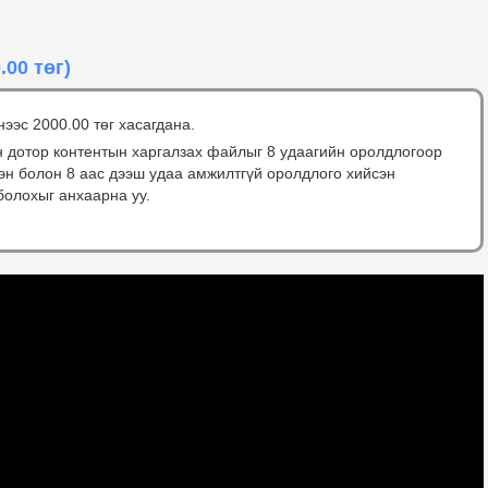
.00 төг)
нээс 2000.00 төг хасагдана.
н дотор контентын харгалзах файлыг 8 удаагийн оролдлогоор
сэн болон 8 аас дээш удаа амжилтгүй оролдлого хийсэн
болохыг анхаарна уу.