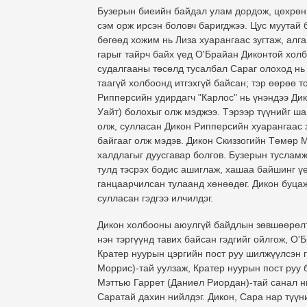
Бузерын биеийн байдал улам дордож, цөхрөнг
сэм орж ирсэн боловч баригджээ. Цус муутай 
бөгөөд хожим нь Лиза хуарангаас зугтаж, алг
гарыг тайрч байх үед О'Брайан Диконтой холб
судалгааны төсөлд тусалбал Сараг олоход нь 
таагүй холбоонд итгэхгүй байсан; тэр өөрөө 
Рипперсийн удирдагч "Карлос" нь үнэндээ Ди
Уайт) болохыг олж мэджээ. Тэрээр түүнийг ша
олж, сулласан Дикон Рипперсийн хуарангаас 
байгааг олж мэдэв. Дикон Скиззогийн Төмөр 
халдлагыг дуусгавар болгов. Бузерын туслам
тулд тэсрэх бодис ашиглаж, хашаа байшинг ү
ганцаарчилсан тулаанд хөнөөдөг. Дикон буца
сулласан гэдгээ илчилдэг.
Дикон холбооны аюулгүй байдлын зөвшөөрөлтэ
нэн тэргүүнд тавих байсан гэдгийг ойлгож, О
Кратер нуурын цэргийн пост руу шилжүүлсэн 
Моррис)-тай уулзаж, Кратер нуурын пост руу 
Мэттью Гаррет (Даниел Риордан)-тай санал ни
Саратай дахин нийлдэг. Дикон, Сара нар тү