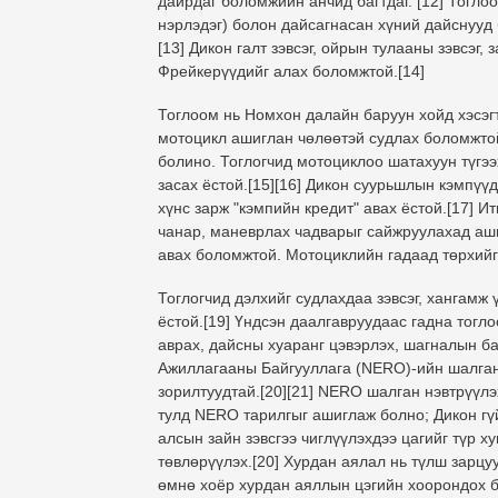
дайрдаг боломжийн анчид багтдаг. [12] Тоглоо
нэрлэдэг) болон дайсагнасан хүний ​​дайснууд 
[13] Дикон галт зэвсэг, ойрын тулааны зэвсэг,
Фрейкерүүдийг алах боломжтой.[14]
Тоглоом нь Номхон далайн баруун хойд хэсэгт
мотоцикл ашиглан чөлөөтэй судлах боломжтой
болино. Тоглогчид мотоциклоо шатахуун түгээ
засах ёстой.[15][16] Дикон суурьшлын кэмпүүд
хүнс зарж "кэмпийн кредит" авах ёстой.[17] И
чанар, маневрлах чадварыг сайжруулахад аши
авах боломжтой. Мотоциклийн гадаад төрхийг
Тоглогчид дэлхийг судлахдаа зэвсэг, хангамж 
ёстой.[19] Үндсэн даалгавруудаас гадна тогл
аврах, дайсны хуаранг цэвэрлэх, шагналын б
Ажиллагааны Байгууллага (NERO)-ийн шалган н
зорилтуудтай.[20][21] NERO шалган нэвтрүүл
тулд NERO тарилгыг ашиглаж болно; Дикон гүй
алсын зайн зэвсгээ чиглүүлэхдээ цагийг түр 
төвлөрүүлэх.[20] Хурдан аялал нь түлш зарцуу
өмнө хоёр хурдан аяллын цэгийн хоорондох бү