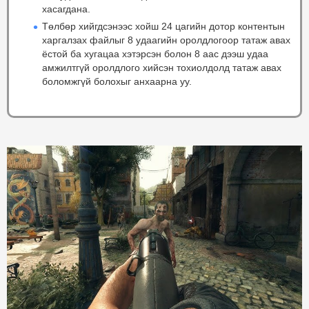
хасагдана.
Төлбөр хийгдсэнээс хойш 24 цагийн дотор контентын
харгалзах файлыг 8 удаагийн оролдлогоор татаж авах
ёстой ба хугацаа хэтэрсэн болон 8 аас дээш удаа
амжилтгүй оролдлого хийсэн тохиолдолд татаж авах
боломжгүй болохыг анхаарна уу.