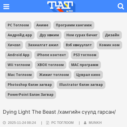
PC Тоглоом
Аниме
Программ хангамж
Андройд app
Дуу хөгжим
Ном сурах бичиг
Дизайн
Хичээл
Захиалгат ажил
Вэб хөгжүүлэлт
Комик ном
Android App
iPhone контент
PS3 тоглоом
Wii тоглоом
XBOX тоглоом
MAC программ
Mac Тоглоом
Жижиг тоглоом
Цуврал кино
Photoshop бэлэн загвар
Illustrator бэлэн загвар
PowerPoint Бэлэн Загвар
Dying Light The Beast /хамгийн сүүлд гарсан/
2025-11-24 08:24
|
PC ТОГЛООМ
|
MUNKH