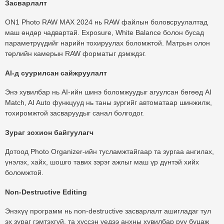
Засварлалт
ON1 Photo RAW MAX 2024 нь RAW файлын боловсруулалтад
маш өндөр чадвартай. Exposure, White Balance болон бусад
параметрүүдийг нарийн тохируулах боломжтой. Матрын олон
төрлийн камерын RAW форматыг дэмждэг.
AI-д суурилсан сайжруулалт
Энэ хувилбар нь AI-ийн шинэ боломжуудыг агуулсан бөгөөд AI
Match, AI Auto функцууд нь таны зургийг автоматаар шинжилж,
тохиромжтой засваруудыг санал болгодог.
Зураг зохион байгуулагч
Дотоод Photo Organizer-ийн тусламжтайгаар та зургаа ангилах,
үнэлэх, хайх, шошго тавих зэрэг ажлыг маш үр дүнтэй хийх
боломжтой.
Non-Destructive Editing
Энэхүү программ нь non-destructive засварлалт ашигладаг тул
эх зураг гэмтэхгүй, та хүссэн үедээ анхны хувилбар руу буцаж