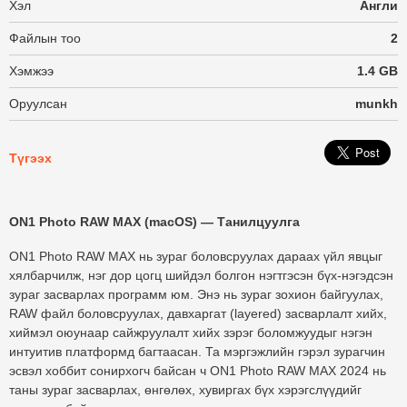
Хэл
Англи
Файлын тоо
2
Хэмжээ
1.4 GB
Оруулсан
munkh
Түгээх
ON1 Photo RAW MAX (macOS) — Танилцуулга
ON1 Photo RAW MAX нь зураг боловсруулах дараах үйл явцыг
хялбарчилж, нэг дор цогц шийдэл болгон нэгтгэсэн
бүх-нэгэдсэн
зураг засварлах программ
юм. Энэ нь зураг зохион байгуулах,
RAW файл боловсруулах, давхаргат (layered) засварлалт хийх,
хиймэл оюунаар сайжруулалт хийх зэрэг боломжуудыг нэгэн
интуитив платформд багтаасан. Та мэргэжлийн гэрэл зурагчин
эсвэл хоббит сонирхогч байсан ч ON1 Photo RAW MAX 2024 нь
таны зураг засварлах, өнгөлөх, хувиргах бүх хэрэгслүүдийг