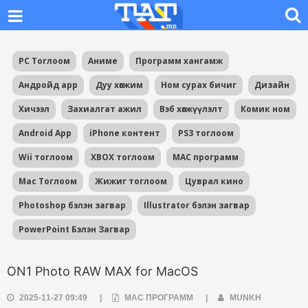
PC Тоглоом
Аниме
Программ хангамж
Андройд app
Дуу хөгжим
Ном сурах бичиг
Дизайн
Хичээл
Захиалгат ажил
Вэб хөгжүүлэлт
Комик ном
Android App
iPhone контент
PS3 тоглоом
Wii тоглоом
XBOX тоглоом
MAC программ
Mac Тоглоом
Жижиг тоглоом
Цуврал кино
Photoshop бэлэн загвар
Illustrator бэлэн загвар
PowerPoint Бэлэн Загвар
ON1 Photo RAW MAX for MacOS
2025-11-27 09:49
|
MAC ПРОГРАММ
|
MUNKH