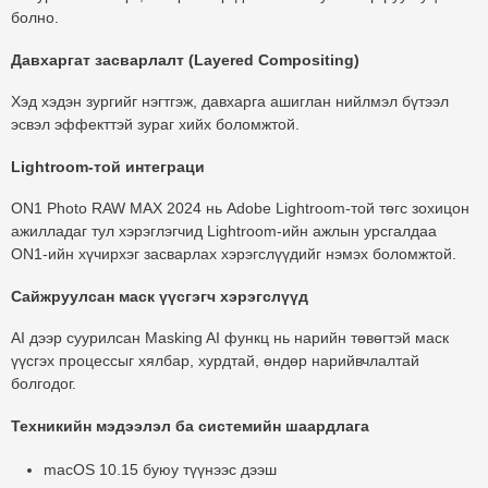
болно.
Давхаргат засварлалт (Layered Compositing)
Хэд хэдэн зургийг нэгтгэж, давхарга ашиглан нийлмэл бүтээл
эсвэл эффекттэй зураг хийх боломжтой.
Lightroom-той интеграци
ON1 Photo RAW MAX 2024 нь Adobe Lightroom-той төгс зохицон
ажилладаг тул хэрэглэгчид Lightroom-ийн ажлын урсгалдаа
ON1-ийн хүчирхэг засварлах хэрэгслүүдийг нэмэх боломжтой.
Сайжруулсан маск үүсгэгч хэрэгслүүд
AI дээр суурилсан Masking AI функц нь нарийн төвөгтэй маск
үүсгэх процессыг хялбар, хурдтай, өндөр нарийвчлалтай
болгодог.
Техникийн мэдээлэл ба системийн шаардлага
macOS 10.15 буюу түүнээс дээш