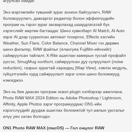
агуулсан байдаг.
Энэ мэргэжлийн түвшний зураг зохион байгуулагч, RAW
боловсруулагч, давхаргат редактор болон эффектүүдийн
програм нь гэрэл зураг засварлахад шаардлагатай бүх
хэрэгслийг өөртөө багтаадаг. Шинэ хувилбарт AI Match, AI Auto
зэрэг AI дээр суурилсан автомат тохиргоо, Effects хэсгийн
Weather, Sun Flare, Color Balance, Channel Mixer гэх
дөрвөн
шинэ фильтер
, RAW файлыг (ялангуяа Fujifilm-ийнхийг)
сайжруулсан тайлалт, X-Rite ашиглан камерын тусгай профайл
үүсгэх, SmugMug холболт, сайжруулсан дуу сулруулалт (noise
reduction), газрын зурагтай харагдац (Map View), хэвлэх модуль,
гүйцэтгэлийн хурд сайжруулалт зэрэг олон шинэ боломжууд
нэмэгджээ.
Энэ нь
бие даасан програм
эсвэл
plugin
хэлбэрээр ажиллана.
Photo RAW MAX 2024 Edition нь Adobe Photoshop / Lightroom,
Affinity, Apple Photos зэрэг програмуудаас ON1-ийн
хэрэгслүүдийг дуудаж ашиглах боломжтой тул ажлын урсгалыг
илүү уян хатан болгодог.
ON1 Photo RAW MAX (macOS) — Гол онцлог
RAW