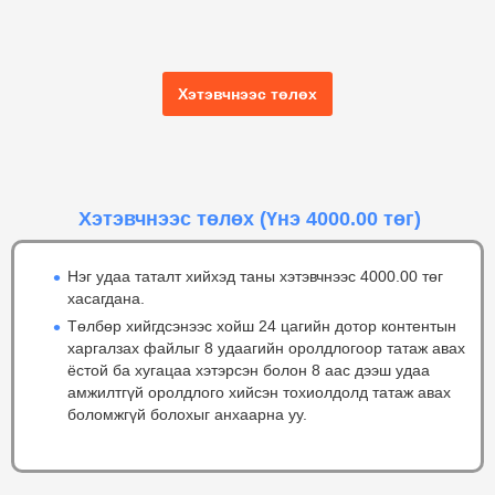
Хэтэвчнээс төлөх
Хэтэвчнээс төлөх
(Үнэ 4000.00 төг)
Нэг удаа таталт хийхэд таны хэтэвчнээс 4000.00 төг
хасагдана.
Төлбөр хийгдсэнээс хойш 24 цагийн дотор контентын
харгалзах файлыг 8 удаагийн оролдлогоор татаж авах
ёстой ба хугацаа хэтэрсэн болон 8 аас дээш удаа
амжилтгүй оролдлого хийсэн тохиолдолд татаж авах
боломжгүй болохыг анхаарна уу.