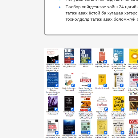
Төлбөр хийгдсэнээс хойш 24 цагий
татаж авах ёстой ба хугацаа хэтэр
тохиолдолд татаж авах боломжгүй 