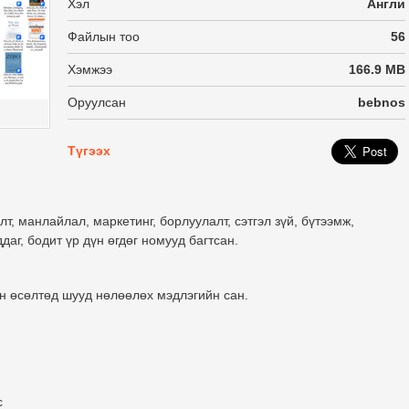
Хэл
Англи
Файлын тоо
56
Хэмжээ
166.9 MB
Оруулсан
bebnos
Түгээх
лт, манлайлал, маркетинг, борлуулалт, сэтгэл зүй, бүтээмж,
даг, бодит үр дүн өгдөг номууд багтсан.
йн өсөлтөд шууд нөлөөлөх мэдлэгийн сан
.
с