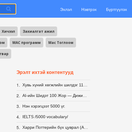
Эхлэл
Нэвтрэх
Бүртгүүлэх
Хичээл
Захиалгат ажил
оом
MAC программ
Mac Тоглоом
агвар
Эрэлт ихтэй контентууд
1.
Хувь хүний хөгжлийн шилдэг 11 ном-100₮
2.
AI-ийн Шидэт 100 Жор — Дижитал Урлагийн Бэлэн Заавар
3.
Нэн хэрэгцээт 5000 үг.
4.
IELTS /5000 vocabulary/
5.
Харри Поттерийн бүх цуврал (Англи,Монгол хэл), Аудио номын хамт (Англи)