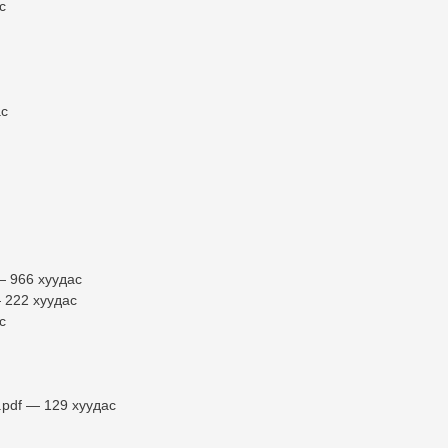
с
ас
— 966 хуудас
 222 хуудас
с
.pdf — 129 хуудас