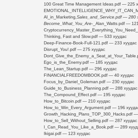
100 Great Time Management Ideas.pdf — 225 
EMOTIONAL_INTELLIGENCE_WHY_IT_CAN_MA
AI_in_Marketing,
Sales_and_Service.pdf — 280 
Become_What_You_Are
-_Alan_Watts.pdf — 12
Cryptocurrency_Master_Everything_You_Need
Thinking, Fast and Slow.pdf — 533 хуудас
Deep-Finance-Book-Full-121.pdf — 233 хуудас
Disrupt_You!.pdf — 275 хуудас
Dont_Give_the_Enemy_a_Seat_at_Your_Table.
Ego_is_the_Enemy.pdf — 185 хуудас
The_Lean_Startup.pdf — 296 хуудас
FINANCIALFREEDOMBOOK.pdf — 40 хуудас
Focus_by_Daniel_Goleman.pdf — 230 хуудас
Guide_to_Business_Planning.pdf — 288 хуудас
The_Compound_Effect.pdf — 195 хуудас
How_to_Bitcoin.pdf — 210 хуудас
How_to_Win_Every_Argument.pdf — 196 хууда
Growth_Hacking_Plans_TOP_300_Hacks.pdf —
How_to_Sell_Without_Selling.pdf — 287 хуудас
I_Can_Read_You_Like_a_Book.pdf — 289 хууд
Ikigai.pdf — 123 хуудас