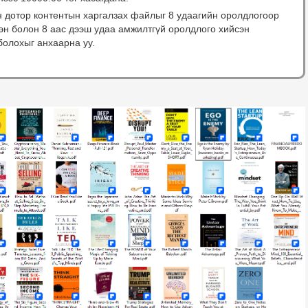
н дотор контентын харгалзах файлыг 8 удаагийн оролдлогоор
сэн болон 8 аас дээш удаа амжилтгүй оролдлого хийсэн
болохыг анхаарна уу.