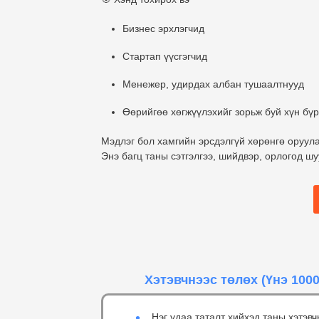
Бизнес эрхлэгчид
Стартап үүсгэгчид
Менежер, удирдах албан тушаалтнууд
Өөрийгөө хөгжүүлэхийг зорьж буй хүн бүр
Мэдлэг бол хамгийн эрсдэлгүй хөрөнгө оруула
Энэ багц таны сэтгэлгээ, шийдвэр, орлогод ш
Хэтэвчнээс төлөх
(Үнэ 1000
Нэг удаа таталт хийхэд таны хэтэвч