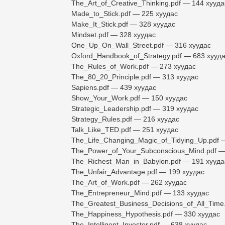
The_Art_of_Creative_Thinking.pdf — 144 хууда
Made_to_Stick.pdf — 225 хуудас
Make_It_Stick.pdf — 328 хуудас
Mindset.pdf — 328 хуудас
One_Up_On_Wall_Street.pdf — 316 хуудас
Oxford_Handbook_of_Strategy.pdf — 683 хууд
The_Rules_of_Work.pdf — 273 хуудас
The_80_20_Principle.pdf — 313 хуудас
Sapiens.pdf — 439 хуудас
Show_Your_Work.pdf — 150 хуудас
Strategic_Leadership.pdf — 319 хуудас
Strategy_Rules.pdf — 216 хуудас
Talk_Like_TED.pdf — 251 хуудас
The_Life_Changing_Magic_of_Tidying_Up.pdf 
The_Power_of_Your_Subconscious_Mind.pdf —
The_Richest_Man_in_Babylon.pdf — 191 хууда
The_Unfair_Advantage.pdf — 199 хуудас
The_Art_of_Work.pdf — 262 хуудас
The_Entrepreneur_Mind.pdf — 133 хуудас
The_Greatest_Business_Decisions_of_All_Time
The_Happiness_Hypothesis.pdf — 330 хуудас
The_Intelligent_Investor.pdf — 638 хуудас