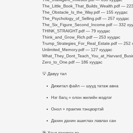
The_Little_Book_That_Builds_Wealth.pdf — 22
The_Obstacle_Is_the_Way.pdf — 155 хуудас
The_Psychology_of_Selling.pdf — 257 хуудас
The_Six_Figure_Second_Income.pdf — 332 ху
THINK_STRAIGHT.pdf — 79 хуудас
Think_and_Grow_Rich.pdf — 253 хуудас
Trump_Strategies_For_Real_Estate.pdf — 252 
Unlimited_Memory.pdf — 127 хуудас
What_They_Dont_Teach_You_at_Harvard_Busin
Zero_to_One.pdf — 186 хуудас
💡
Давуу тал
Дижитал файл —
шууд татаж авна
Нэг багц = олон жилийн мэдлэг
Онол + практик тэнцвэртэй
Дахин дахин ашиглах лавлах сан
🎯
Хэнд тохирох вэ