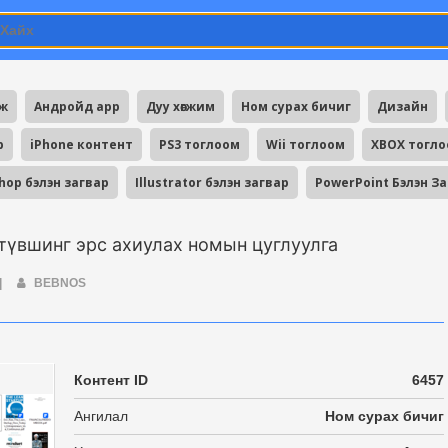
мж
Андройд app
Дуу хөгжим
Ном сурах бичиг
Дизайн
p
iPhone контент
PS3 тоглоом
Wii тоглоом
XBOX тогл
hop бэлэн загвар
Illustrator бэлэн загвар
PowerPoint Бэлэн З
 түвшинг эрс ахиулах номын цуглуулга
|
BEBNOS
Контент ID
6457
Ангилал
Ном сурах бичиг