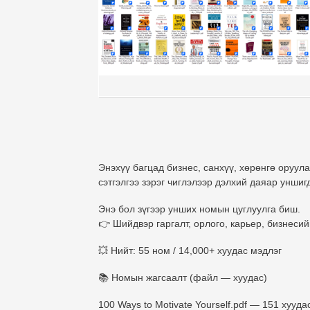
Энэхүү багцад
бизнес, санхүү, хөрөнгө оруула
сэтгэлгээ
зэрэг чиглэлээр дэлхий даяар уншигд
Энэ бол зүгээр унших номын цуглуулга биш.
👉
Шийдвэр гаргалт, орлого, карьер, бизнеси
💥
Нийт: 55 ном / 14,000+ хуудас мэдлэг
📚
Номын жагсаалт (файл — хуудас)
100 Ways to Motivate Yourself.pdf — 151 хууда