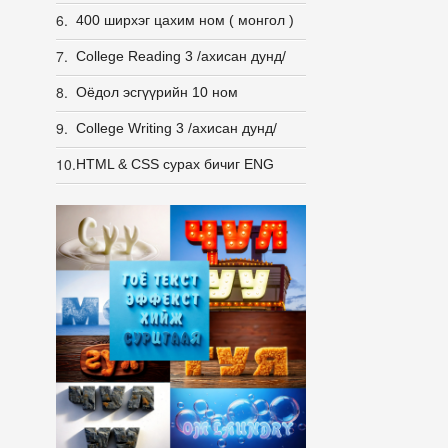
6.
400 ширхэг цахим ном ( монгол )
7.
College Reading 3 /ахисан дунд/
8.
Оёдол эсгүүрийн 10 ном
9.
College Writing 3 /ахисан дунд/
10.
HTML & CSS сурах бичиг ENG