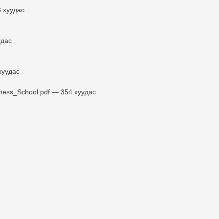
3 хуудас
удас
хуудас
ess_School.pdf — 354 хуудас