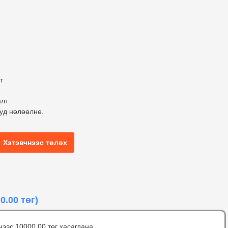
т
лт.
ууд нөлөөлнө.
Хэтэвчнээс төлөх
0.00 төг)
нээс 10000.00 төг хасагдана.