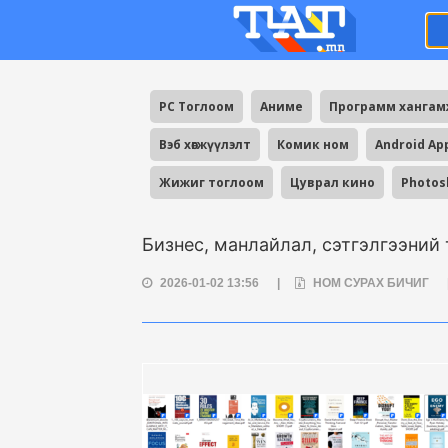
PC Тоглоом
Аниме
Программ ханга
Вэб хөгжүүлэлт
Комик ном
Android Ap
Жижиг тоглоом
Цуврал кино
Photos
Бизнес, манлайлал, сэтгэлгээний
2026-01-02 13:56
|
НОМ СУРАХ БИЧИГ