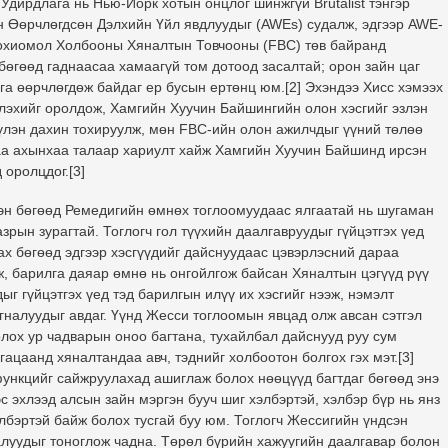
г. Удирдлага нь Нью-Йорк хотын онцлог шинжгүй Brutalist тэнгэр
н Өөрчлөгдсөн Дэлхийн Үйл явдлуудыг (AWEs) судалж, эдгээр AWE-
зохиомол Холбооны Хяналтын Товчооны (FBC) төв байранд
 бөгөөд гаднаасаа хамаагүй том дотоод засалтай; орон зайн цаг
нга өөрчлөгдөж байдаг ер бусын ертөнц юм.[2] Эхэндээ Хисс хэмээх
тлэхийг оролдож, Хамгийн Хуучин Байшингийн олон хэсгийг эзлэн
үүлэн дахин тохируулж, мөн FBC-ийн олон ажилчдыг үүний төлөө
аа ахынхаа талаар хариулт хайж Хамгийн Хуучин Байшинд ирсэн
оролцдог.[3]
н бөгөөд Ремедигийн өмнөх тоглоомуудаас ялгаатай нь шугаман
рын зурагтай. Тоглогч гол түүхийн даалгавруудыг гүйцэтгэх үед
рах бөгөөд эдгээр хэсгүүдийг дайснуудаас цэвэрлэсний дараа
ж, барилга даяар өмнө нь онгойлгож байсан Хяналтын цэгүүд рүү
г гүйцэтгэх үед тэд барилгын илүү их хэсгийг нээж, нэмэлт
гналуудыг авдаг. Үүнд Жесси тоглоомын явцад олж авсан сэтгэл
лох ур чадварын оноо багтана, тухайлбал дайснууд руу сум
ацаанд хяналтандаа авч, тэднийг холбоотон болгох гэх мэт.[3]
ункцийг сайжруулахад ашиглаж болох нөөцүүд багтдаг бөгөөд энэ
с эхлээд алсын зайн мэргэн бууч шиг хэлбэртэй, хэлбэр бүр нь янз
лбэртэй байж болох тусгай буу юм. Тоглогч Жессигийн үндсэн
луудыг тоноглож чадна. Төрөл бүрийн хажуугийн даалгавар болон