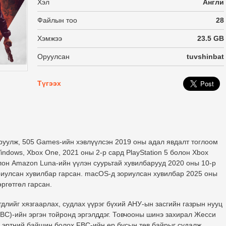
Хэл
Англи
Файлын тоо
28
Хэмжээ
23.5 GB
Оруулсан
tuvshinbat
Түгээх
сруулж, 505 Games-ийн хэвлүүлсэн 2019 оны адал явдалт тоглоом
Windows, Xbox One, 2021 оны 2-р сард PlayStation 5 болон Xbox
болон Amazon Luna-ийн үүлэн суурьтай хувилбарууд 2020 оны 10-р
ориулсан хувилбар гарсан. macOS-д зориулсан хувилбар 2025 оны
ргөтгөл гарсан.
гдлийг хязгаарлах, судлах үүрэг бүхий АНУ-ын засгийн газрын нууц
BC)-ийн эргэн тойронд эргэлддэг. Товчооны шинэ захирал Жесси
н эртний байшин болох FBC-ийн ер бусын төв байрыг судалж,