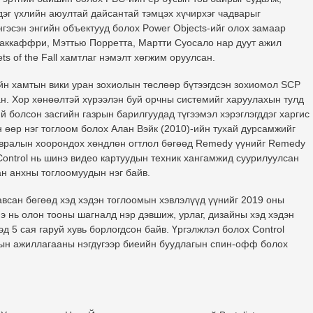
дэг үхлийн аюултай дайсантай тэмцэх хүчирхэг чадварыг
нгэсэн энгийн объектууд болох Power Objects-ийг олох замаар
Маккаффри, Мэттью Порретта, Мартти Суосало нар дуут ажил
s of the Fall хамтлаг нэмэлт хөгжим оруулсан.
айн хамтын вики уран зохиолын төслөөр бүтээгдсэн зохиомол SCP
ан. Хор хөнөөлтэй хүрээлэн буй орчны системийг харуулахын тулд
й болсон засгийн газрын барилгуудад түгээмэл хэрэглэгддэг харгис
 өөр нэг тоглоом болох Алан Вэйк (2010)-ийн тухай дурсамжийг
 цувралын хоорондох хөндлөн огтлол бөгөөд Remedy үүнийг Remedy
 Control нь шинэ видео картуудын техник хангамжид суурилуулсан
н анхны тоглоомуудын нэг байв.
 авсан бөгөөд хэд хэдэн тоглоомын хэвлэлүүд үүнийг 2019 оны
э нь олон тооны шагналд нэр дэвшиж, урлаг, дизайны хэд хэдэн
эд 5 сая гаруй хувь борлогдсон байв. Үргэлжлэл болох Control
тын ажиллагааны нэгдүгээр биеийн буудлагын спин-офф болох