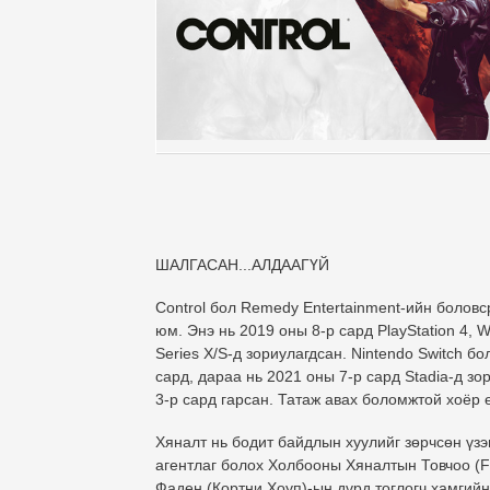
ШАЛГАСАН...АЛДААГҮЙ
Control бол Remedy Entertainment-ийн болов
юм. Энэ нь 2019 оны 8-р сард PlayStation 4, 
Series X/S-д зориулагдсан. Nintendo Switch 
сард, дараа нь 2021 оны 7-р сард Stadia-д з
3-р сард гарсан. Татаж авах боломжтой хоёр ө
Хяналт нь бодит байдлын хуулийг зөрчсөн үзэ
агентлаг болох Холбооны Хяналтын Товчоо (F
Фаден (Кортни Хоуп)-ын дүрд тоглогч хамгий