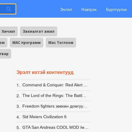
Эхлэл
Нэвтрэх
Бүртгүүлэх
Хичээл
Захиалгат ажил
оом
MAC программ
Mac Тоглоом
агвар
Эрэлт ихтэй контентууд
1.
Command & Conquer: Red Alert 2 + Yuri's Revenge [LINUX] (wine)
2.
The Lord of the Rings: The Battle for Middle-earth Anthology
3.
Freedom fighters зөвхөн домгууд л мэднэ пээ
4.
Sid Meiers Civilization 6
5.
GTA San Andreas COOL MOD /монгол/