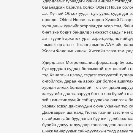
Удирдлагыг гуравдагч хүний ​​​​өнцгөөс тоглодо
баганадсан барилга болох Oldest House боло
ээс Хүчний Объектуудыг цуглуулж, судалдаг 
өрнөдөг. Oldest House нь өөрөө Хүчний Газар
хугацааны хуулийг эсэргүүцдэг асар том, бай
биет энэ бодит байдалд хэмжээст саадыг нэв
авч, түүний архитектурыг хэрэгцээнд нь нийц
тэмцэхээр авчээ. Тоглогч өмнөх AWE-ийн дар
Жесси Фаденыг хянаж, Хиссийн эсрэг тэмцэлд 
Удирдлагыг Метроидваниа форматаар бүтээсэ
бус хурдаар судлах боломжтой том дэлхийн газ
тэд Хяналтын цэгүүд гэгддэг хэсгүүдтэй тулга
онгойлгож, дараа нь аврах цэг болгон ашигла
хурдан аялах боломжтой. Тоглогч даалгаврууды
хажуугийн даалгаварууд болон янз бүрийн ша
зүйн кинетик хүчийг сайжруулахад ашиглаж бо
харвах эсвэл дайснуудын оюун ухааныг түр хуг
Даалгаврын шагналд Үйлчилгээний зэвсгийн ф
нь ойрын зайн буудлагын буу шиг дэлбэрэлтээ
бүрийн давуу талуудаар тоноглогдсон олон хэ
шинж чанаруудыг сайжруулахын тулд давуу та