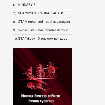
6.
MINDSEY 3
7.
NBA 2K20 /100% ШАЛГАСАН/
8.
GTA V enhanced - cool нь дэндсэн
9.
Sniper Elite - Nazi Zombie Army 2
10.
GTA Trilogy - 3 тоглоом нэг доор