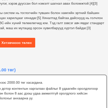
лэг, хэрэв дууссан бол нэмэлт шагнал авах боломжтой.[4][3]
ны систем нь тоглогчийн түвшин болон хамгийн эртний байшин
ах харилцааг хянадаг.[5] Хяналтад байгаа дайснууд нь голчлон
-ийн хүний ​​төлөөлөгчид юм. Тэд галт зэвсэг авч явдаг стандарт
тай, маш их мутацид орсон хувилбарууд хүртэл байдаг.[3]
Хэтэвчнээс төлөх
.00 төг)
нээс 2000.00 төг хасагдана.
н дотор контентын харгалзах файлыг 8 удаагийн оролдлогоор
сэн болон 8 аас дээш удаа амжилтгүй оролдлого хийсэн
болохыг анхаарна уу.