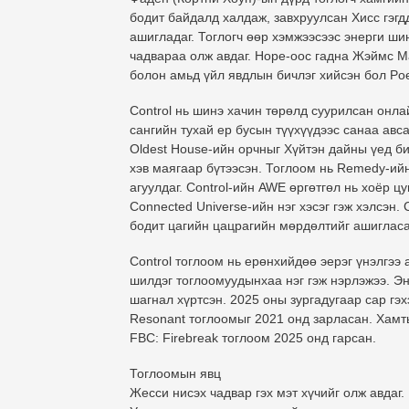
бодит байдалд халдаж, завхруулсан Хисс гэгд
ашигладаг. Тоглогч өөр хэмжээсээс энерги ши
чадвараа олж авдаг. Hope-оос гадна Жэймс 
болон амьд үйл явдлын бичлэг хийсэн бол Poet
Control нь шинэ хачин төрөлд суурилсан онл
сангийн тухай ер бусын түүхүүдээс санаа авс
Oldest House-ийн орчныг Хүйтэн дайны үед би
хэв маягаар бүтээсэн. Тоглоом нь Remedy-ийн
агуулдаг. Control-ийн AWE өргөтгөл нь хоёр
Connected Universe-ийн нэг хэсэг гэж хэлсэн.
бодит цагийн цацрагийн мөрдөлтийг ашигласа
Control тоглоом нь ерөнхийдөө эерэг үнэлгээ
шилдэг тоглоомуудынхаа нэг гэж нэрлэжээ. Эн
шагнал хүртсэн. 2025 оны зургадугаар сар гэх
Resonant тоглоомыг 2021 онд зарласан. Хам
FBC: Firebreak тоглоом 2025 онд гарсан.
Тоглоомын явц
Жесси нисэх чадвар гэх мэт хүчийг олж авдаг.