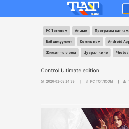
PC Тоглоом
Аниме
Программ ханга
Вэб хөгжүүлэлт
Комик ном
Android Ap
Жижиг тоглоом
Цуврал кино
Photos
Control Ultimate edition.
2026-01-08 14:39
|
PC ТОГЛООМ
|