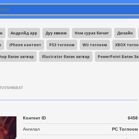
мж
Андройд app
Дуу хөгжим
Ном сурах бичиг
Дизайн
p
iPhone контент
PS3 тоглоом
Wii тоглоом
XBOX тогл
hop бэлэн загвар
Illustrator бэлэн загвар
PowerPoint Бэлэн З
TUVSHINBAT
Контент ID
6458
Ангилал
PC Тоглоом