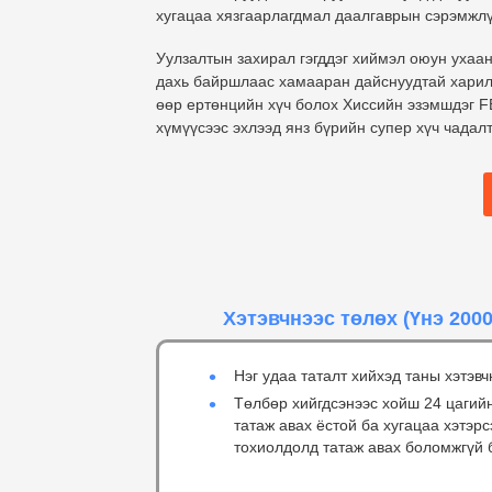
хугацаа хязгаарлагдмал даалгаврын сэрэмжлүү
Уулзалтын захирал гэгддэг хиймэл оюун ухаа
дахь байршлаас хамааран дайснуудтай харилц
өөр ертөнцийн хүч болох Хиссийн эзэмшдэг FBC
хүмүүсээс эхлээд янз бүрийн супер хүч чадал
Хэтэвчнээс төлөх
(Үнэ 2000
Нэг удаа таталт хийхэд таны хэтэвч
Төлбөр хийгдсэнээс хойш 24 цагий
татаж авах ёстой ба хугацаа хэтэр
тохиолдолд татаж авах боломжгүй 