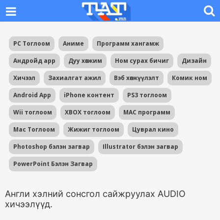
PC Тоглоом
Аниме
Программ хангамж
Андройд app
Дуу хөгжим
Ном сурах бичиг
Дизайн
Хичээл
Захиалгат ажил
Вэб хөгжүүлэлт
Комик ном
Android App
iPhone контент
PS3 тоглоом
Wii тоглоом
XBOX тоглоом
MAC программ
Mac Тоглоом
Жижиг тоглоом
Цуврал кино
Photoshop бэлэн загвар
Illustrator бэлэн загвар
PowerPoint Бэлэн Загвар
Англи хэлний сонсгол сайжруулах AUDIO
хичээлүүд.