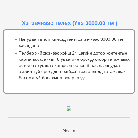
Хэтэвчнээс төлөх
(Үнэ 3000.00 төг)
Нэг удаа таталт хийхэд таны хэтэвчнээс 3000.00 төг
хасагдана.
Төлбөр хийгдсэнээс хойш 24 цагийн дотор контентын
харгалзах файлыг 8 удаагийн оролдлогоор татаж авах
ёстой ба хугацаа хэтэрсэн болон 8 аас дээш удаа
амжилтгүй оролдлого хийсэн тохиолдолд татаж авах
боломжгүй болохыг анхаарна уу.
Эхлэл