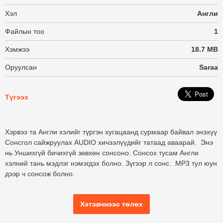
Хэл
Англи
Файлын тоо
1
Хэмжээ
18.7 MB
Оруулсан
Saraa
Түгээх
Хэрвээ та Англи хэлийг түргэн хугацаанд сурмаар байвал энэхүү
Сонсгол сайжруулах AUDIO хичээлүүдийг татаад аваарай. Энэ
нь Уншихгүй бичихгүй зөвхөн сонсоно. Сонсох тусам Англи
хэлний тань мэдлэг нэмэгдэх болно. Зүгээр л сонс. .MP3 тул юун
дээр ч сонсож болно.
Хэтэвчнээс төлөх