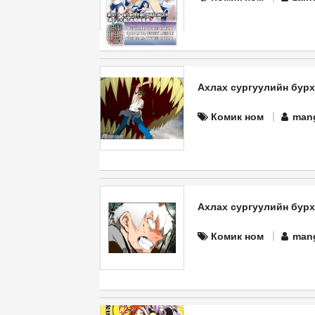
Ахлах сургуулийн бурхан
Комик ном
man
Ахлах сургуулийн бурхан 
Комик ном
man