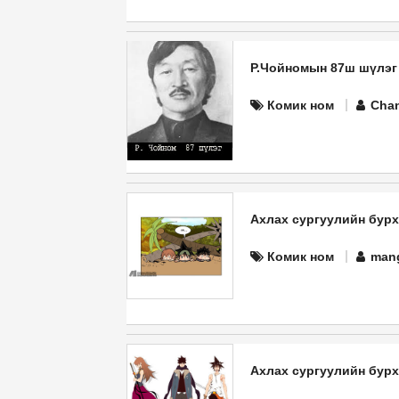
Р.Чойномын 87ш шүлэг
Комик ном
Chan
Ахлах сургуулийн бурхан
Комик ном
man
Ахлах сургуулийн бурхан