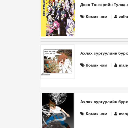
Дээд Тэнгэрийн Тулаан
Комик ном
zalh
Ахлах сургуулийн бурхан 
Комик ном
man
Ахлах сургуулийн бурхан 
Комик ном
man