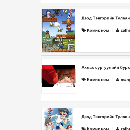
Дээд Тэнгэрийн Тулаан
Комик ном
zalh
Ахлах сургуулийн бурхан
Комик ном
man
Дээд Тэнгэрийн Тулаан
Комик ном
zalh