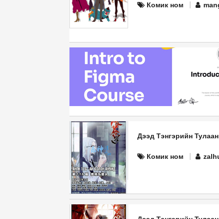
Комик ном
man
Дээд Тэнгэрийн Тулаан
Комик ном
zalh