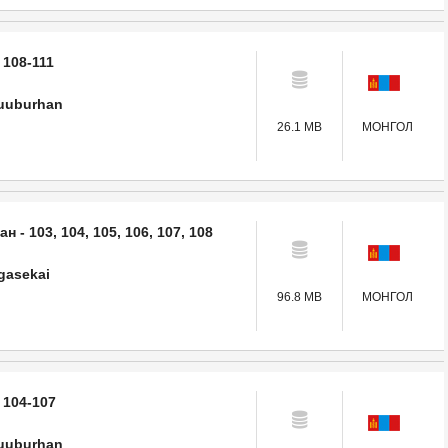
 108-111
uuburhan
26.1 MB
МОНГОЛ
 - 103, 104, 105, 106, 107, 108
gasekai
96.8 MB
МОНГОЛ
 104-107
uuburhan