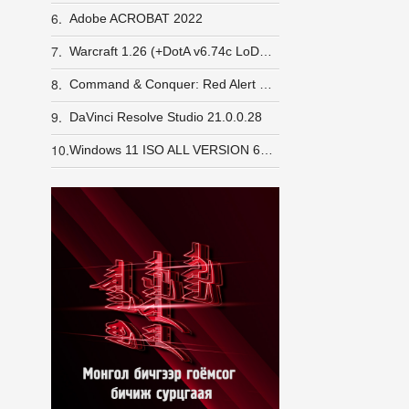
6.
Adobe ACROBAT 2022
7.
Warcraft 1.26 (+DotA v6.74c LoD v5e) GameRanger орж шалгасан
8.
Command & Conquer: Red Alert 2 + Yuri's Revenge [LINUX] (wine)
9.
DaVinci Resolve Studio 21.0.0.28
10.
Windows 11 ISO ALL VERSION 64BIT 2026/6 хүртэл UPDATE-тай