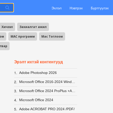
Эхлэл
Нэвтрэх
Бүртгүүлэх
Хичээл
Захиалгат ажил
оом
MAC программ
Mac Тоглоом
агвар
Эрэлт ихтэй контентууд
1.
Adobe Photoshop 2026
2.
Microsoft Office 2016-2024 Windows 10-11 ACTIVATOR хурдан вирусгүй хэрэглэхэд хялбар +заавар
3.
Microsoft Office 2024 ProPlus +Activator заавар
4.
Microsoft Office 2024
5.
Adobe ACROBAT PRO 2024 /PDF/