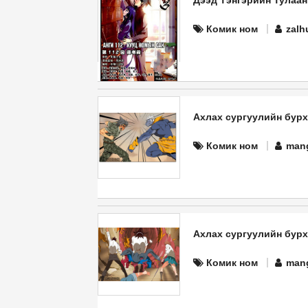
Дээд Тэнгэрийн Тулаан
Комик ном
zalh
Ахлах сургуулийн бурхан
Комик ном
man
Ахлах сургуулийн бурхан 
Комик ном
man