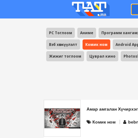
PC Тоглоом
Аниме
Программ ханга
Вэб хөгжүүлэлт
Комик ном
Android Ap
Жижиг тоглоом
Цуврал кино
Photos
Амар амгалан Хүчирхэг
Комик ном
beb