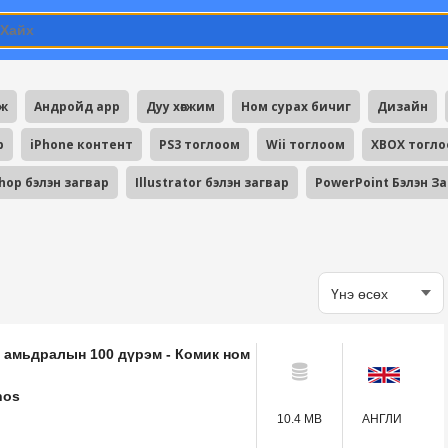
мж
Андройд app
Дуу хөгжим
Ном сурах бичиг
Дизайн
p
iPhone контент
PS3 тоглоом
Wii тоглоом
XBOX тогл
hop бэлэн загвар
Illustrator бэлэн загвар
PowerPoint Бэлэн З
 амьдралын 100 дүрэм - Комик ном
nos
10.4 MB
АНГЛИ