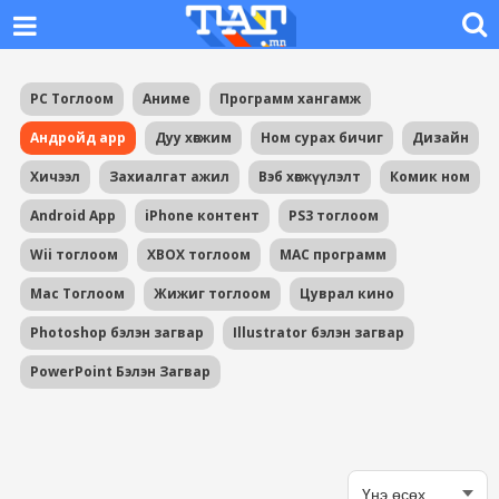
PC Тоглоом
Аниме
Программ хангамж
Андройд app
Дуу хөгжим
Ном сурах бичиг
Дизайн
Хичээл
Захиалгат ажил
Вэб хөгжүүлэлт
Комик ном
Android App
iPhone контент
PS3 тоглоом
Wii тоглоом
XBOX тоглоом
MAC программ
Mac Тоглоом
Жижиг тоглоом
Цуврал кино
Photoshop бэлэн загвар
Illustrator бэлэн загвар
PowerPoint Бэлэн Загвар