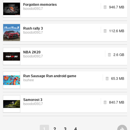
Forgotten memories
946.7 MB
tsoodol0917
Rush rally 3
112.6 MB
tsoodol0917
NBA 2K20
2.6 GB
tsoodol0917
Run Sausage Run android game
65.3 MB
lsuhee
Samorost 3
840.7 MB
tsoodol0917
1
2
3
4