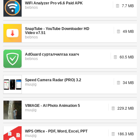
WiFi Analyzer Pro v6.6 Paid APK
7.7 MB
bebnos
SnapTube - YouTube Downloader HD
49 MB
Video v7.51
bebnos
AdGuard сурталчилгаа хаагч
60.5 MB
bebnos
Speed Camera Radar (PRO) 3.2
34 MB
muujig
VIMAGE - AI Photo Animation 5
229.2 MB
muujig
WPS Office - PDF, Word, Excel, PPT
186.3 MB
muujig