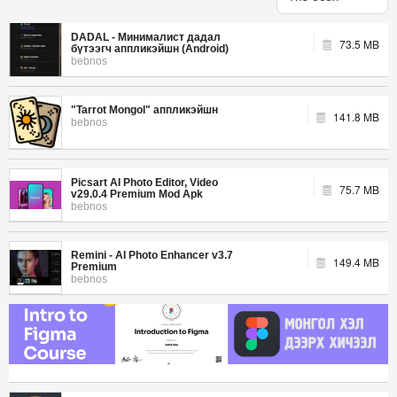
DADAL - Минималист дадал
73.5 MB
бүтээгч аппликэйшн (Android)
bebnos
"Tarrot Mongol" аппликэйшн
141.8 MB
bebnos
Picsart AI Photo Editor, Video
75.7 MB
v29.0.4 Premium Mod Apk
bebnos
Remini - AI Photo Enhancer v3.7
149.4 MB
Premium
bebnos