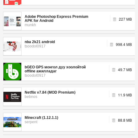
Adobe Photoshop Express Premium
227 MB
APK for Android
munkh
nba 2k21 android
998.4 MB
tsoodol0917
bGEO GPS монгол дуу хоолойтой
49.7 MB
offline ажилладаг
tsoodol0917
Netflix v7.84 (MOD Premium)
11.9 MB
bebnos
Minecraft (1.12.1.1)
88.8 MB
serpent