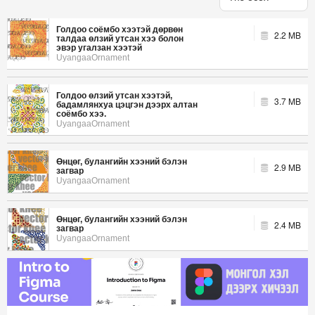
Голдоо соёмбо хээтэй дөрвөн
2.2 MB
талдаа өлзий утсан хээ болон
эвэр угалзан хээтэй
UyangaaOrnament
Голдоо өлзий утсан хээтэй,
3.7 MB
бадамлянхуа цэцгэн дээрх алтан
соёмбо хээ.
UyangaaOrnament
Өнцөг, булангийн хээний бэлэн
2.9 MB
загвар
UyangaaOrnament
Өнцөг, булангийн хээний бэлэн
2.4 MB
загвар
UyangaaOrnament