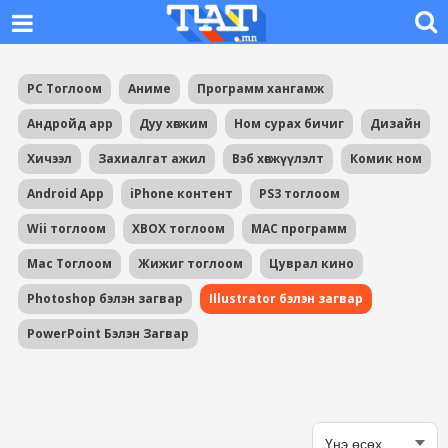
PC Тоглоом
Аниме
Программ хангамж
Андройд app
Дуу хөгжим
Ном сурах бичиг
Дизайн
Хичээл
Захиалгат ажил
Вэб хөгжүүлэлт
Комик ном
Android App
iPhone контент
PS3 тоглоом
Wii тоглоом
XBOX тоглоом
MAC программ
Mac Тоглоом
Жижиг тоглоом
Цуврал кино
Photoshop бэлэн загвар
Illustrator бэлэн загвар
PowerPoint Бэлэн Загвар