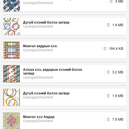
3 MB
UyangaaOrnament
Дугуй хээний бэлэн загвар
1.4 MB
UyangaaOrnament
Монгол авдрын хээ.
184.4 KB
UyangaaOrnament
Алхан хээ, авдарын хээний бэлэн
3.2 MB
загвар
UyangaaOrnament
Дугуй хээний бэлэн загвар
1.9 MB
UyangaaOrnament
Монгол хээ Авдар
7.9 MB
UyangaaOrnament