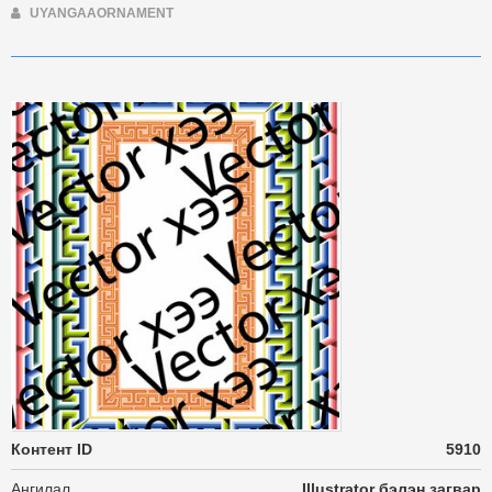
UYANGAAORNAMENT
Контент ID
5910
Ангилал
Illustrator бэлэн загвар