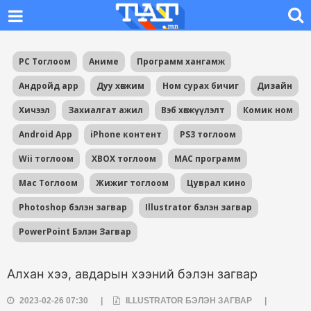
PC Тоглоом
Аниме
Программ хангамж
Андройд app
Дуу хөгжим
Ном сурах бичиг
Дизайн
Хичээл
Захиалгат ажил
Вэб хөгжүүлэлт
Комик ном
Android App
iPhone контент
PS3 тоглоом
Wii тоглоом
XBOX тоглоом
MAC программ
Mac Тоглоом
Жижиг тоглоом
Цуврал кино
Photoshop бэлэн загвар
Illustrator бэлэн загвар
PowerPoint Бэлэн Загвар
Алхан хээ, авдарын хээний бэлэн загвар
2023-02-26 07:30
|
ILLUSTRATOR БЭЛЭН ЗАГВАР
|