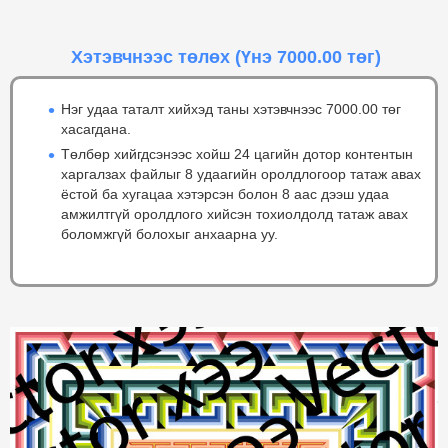
Хэтэвчнээс төлөх
(Үнэ 7000.00 төг)
Нэг удаа таталт хийхэд таны хэтэвчнээс 7000.00 төг
хасагдана.
Төлбөр хийгдсэнээс хойш 24 цагийн дотор контентын
харгалзах файлыг 8 удаагийн оролдлогоор татаж авах
ёстой ба хугацаа хэтэрсэн болон 8 аас дээш удаа
амжилтгүй оролдлого хийсэн тохиолдолд татаж авах
боломжгүй болохыг анхаарна уу.