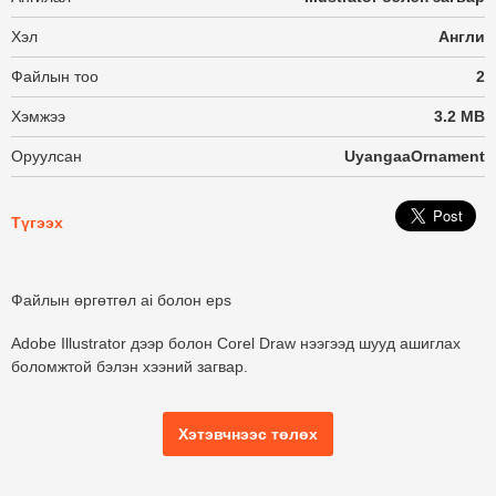
Хэл
Англи
Файлын тоо
2
Хэмжээ
3.2 MB
Оруулсан
UyangaaOrnament
Түгээх
Файлын өргөтгөл ai болон eps
Adobe Illustrator дээр болон Corel Draw нээгээд шууд ашиглах
боломжтой бэлэн хээний загвар.
Хэтэвчнээс төлөх