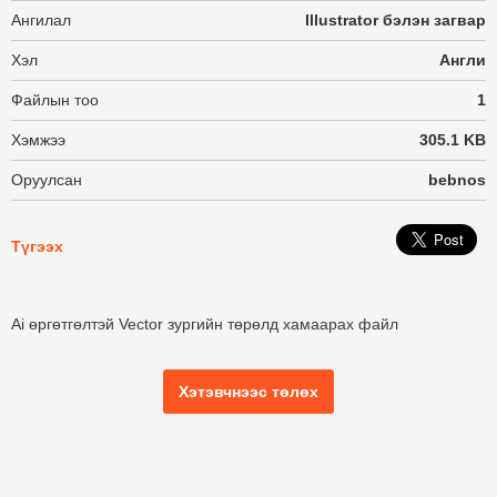
Ангилал
Illustrator бэлэн загвар
Хэл
Англи
Файлын тоо
1
Хэмжээ
305.1 KB
Оруулсан
bebnos
Түгээх
Ai өргөтгөлтэй Vector зургийн төрөлд хамаарах файл
Хэтэвчнээс төлөх