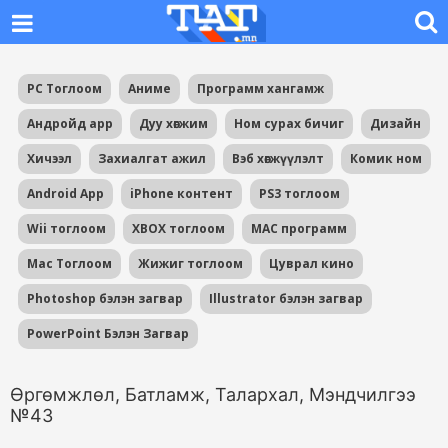
PC Тоглоом
Аниме
Программ хангамж
Андройд app
Дуу хөгжим
Ном сурах бичиг
Дизайн
Хичээл
Захиалгат ажил
Вэб хөгжүүлэлт
Комик ном
Android App
iPhone контент
PS3 тоглоом
Wii тоглоом
XBOX тоглоом
MAC программ
Mac Тоглоом
Жижиг тоглоом
Цуврал кино
Photoshop бэлэн загвар
Illustrator бэлэн загвар
PowerPoint Бэлэн Загвар
Өргөмжлөл, Батламж, Талархал, Мэндчилгээ
№43