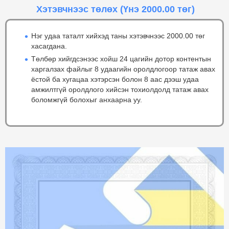
Хэтэвчнээс төлөх
(Үнэ 2000.00 төг)
Нэг удаа таталт хийхэд таны хэтэвчнээс 2000.00 төг
хасагдана.
Төлбөр хийгдсэнээс хойш 24 цагийн дотор контентын
харгалзах файлыг 8 удаагийн оролдлогоор татаж авах
ёстой ба хугацаа хэтэрсэн болон 8 аас дээш удаа
амжилтгүй оролдлого хийсэн тохиолдолд татаж авах
боломжгүй болохыг анхаарна уу.