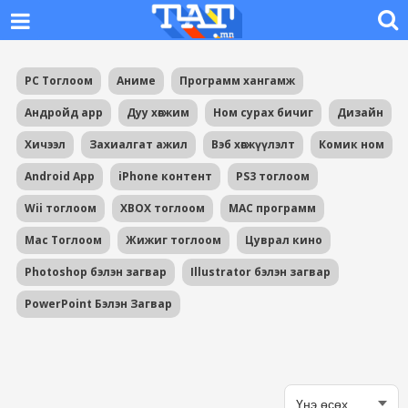
PC Тоглоом
Аниме
Программ хангамж
Андройд app
Дуу хөгжим
Ном сурах бичиг
Дизайн
Хичээл
Захиалгат ажил
Вэб хөгжүүлэлт
Комик ном
Android App
iPhone контент
PS3 тоглоом
Wii тоглоом
XBOX тоглоом
MAC программ
Mac Тоглоом
Жижиг тоглоом
Цуврал кино
Photoshop бэлэн загвар
Illustrator бэлэн загвар
PowerPoint Бэлэн Загвар