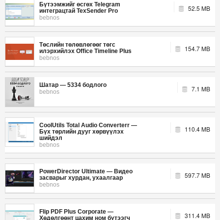
Бүтээмжийг өсгөх Telegram
52.5 MB
интеграцтай TexSender Pro
bebnos
Төслийн төлөвлөгөөг төгс
154.7 MB
илэрхийлэх Office Timeline Plus
bebnos
Шатар — 5334 бодлого
7.1 MB
bebnos
CoolUtils Total Audio Converterr —
110.4 MB
Бүх төрлийн дууг хөрвүүлэх
шийдэл
bebnos
PowerDirector Ultimate — Видео
597.7 MB
засварыг хурдан, ухаалгаар
bebnos
Flip PDF Plus Corporate —
311.4 MB
Хөдөлгөөнт цахим ном бүтээгч