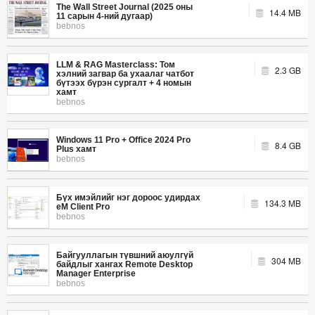
The Wall Street Journal (2025 оны
14.4 MB
11 сарын 4-ний дугаар)
bebnos
LLM & RAG Masterclass: Том
2.3 GB
хэлний загвар ба ухаалаг чатбот
бүтээх бүрэн сургалт + 4 номын
хамт
bebnos
Windows 11 Pro + Office 2024 Pro
8.4 GB
Plus хамт
bebnos
Бүх имэйлийг нэг дороос удирдах
134.3 MB
eM Client Pro
bebnos
Байгууллагын түвшний аюулгүй
304 MB
байдлыг хангах Remote Desktop
Manager Enterprise
bebnos