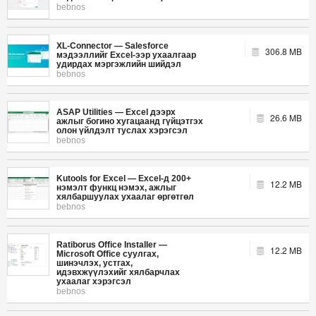
bebnos
XL-Connector — Salesforce
306.8 MB
мэдээллийг Excel-ээр ухаалгаар
удирдах мэргэжлийн шийдэл
bebnos
ASAP Utilities — Excel дээрх
26.6 MB
ажлыг богино хугацаанд гүйцэтгэх
олон үйлдэлт туслах хэрэгсэл
bebnos
Kutools for Excel — Excel-д 200+
12.2 MB
нэмэлт функц нэмэх, ажлыг
хялбаршуулах ухаалаг өргөтгөл
bebnos
Ratiborus Office Installer —
12.2 MB
Microsoft Office суулгах,
шинэчлэх, устгах,
идэвхжүүлэхийг хялбарчлах
ухаалаг хэрэгсэл
bebnos