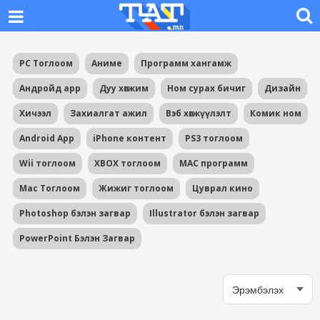
PC Тоглоом
Аниме
Программ хангамж
Андройд app
Дуу хөгжим
Ном сурах бичиг
Дизайн
Хичээл
Захиалгат ажил
Вэб хөгжүүлэлт
Комик ном
Android App
iPhone контент
PS3 тоглоом
Wii тоглоом
XBOX тоглоом
MAC программ
Mac Тоглоом
Жижиг тоглоом
Цуврал кино
Photoshop бэлэн загвар
Illustrator бэлэн загвар
PowerPoint Бэлэн Загвар