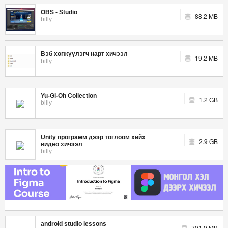
OBS - Studio
88.2 MB
billy
Вэб хөгжүүлэгч нарт хичээл
19.2 MB
billy
Yu-Gi-Oh Collection
1.2 GB
billy
Unity программ дээр тоглоом хийх
2.9 GB
видео хичээл
billy
android studio lessons
701.9 MB