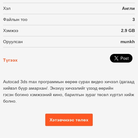
Хэл
Англи
Файлын тоо
3
Хэмжээ
2.9 GB
Оруулсан
munkh
Түгээх
Autocad 3ds max программын өөрөө сурах видео хичээл /дагаад
хийвэл бүүр амархан/. Энэхүү хичээлийг үзээд өөрийн
гэсэн богино хэмжээний кино, барилгын зураг төсөл хүртэл хийж
болно.
Хэтэвчнээс төлөх