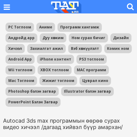
PC Тоглоом
Аниме
Программ хангамж
Андройд app
Дуу хөгжим
Ном сурах бичиг
Дизайн
Хичээл
Захиалгат ажил
Вэб хөгжүүлэлт
Комик ном
Android App
iPhone контент
PS3 тоглоом
Wii тоглоом
XBOX тоглоом
MAC программ
Mac Тоглоом
Жижиг тоглоом
Цуврал кино
Photoshop бэлэн загвар
Illustrator бэлэн загвар
PowerPoint Бэлэн Загвар
Autocad 3ds max программын өөрөө сурах
видео хичээл /дагаад хийвэл бүүр амархан/