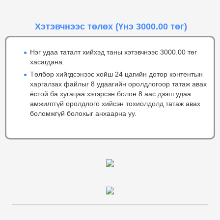
Хэтэвчнээс төлөх
(Үнэ 3000.00 төг)
Нэг удаа таталт хийхэд таны хэтэвчнээс 3000.00 төг
хасагдана.
Төлбөр хийгдсэнээс хойш 24 цагийн дотор контентын
харгалзах файлыг 8 удаагийн оролдлогоор татаж авах
ёстой ба хугацаа хэтэрсэн болон 8 аас дээш удаа
амжилтгүй оролдлого хийсэн тохиолдолд татаж авах
боломжгүй болохыг анхаарна уу.