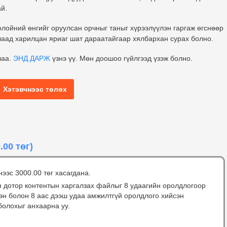
ай.
олойний өнгийг оруулсан орчныг таныг хүрээлүүлэн гаргаж өгснөөр
шлаад харилцан яриаг шат дараатайгаар хялбархан сурах болно.
лаа.
ЭНД ДАРЖ
үзнэ үү. Мөн доошоо гүйлгээд үзэж болно.
Хэтэвчнээс төлөх
.00 төг)
нээс 3000.00 төг хасагдана.
н дотор контентын харгалзах файлыг 8 удаагийн оролдлогоор
сэн болон 8 аас дээш удаа амжилтгүй оролдлого хийсэн
болохыг анхаарна уу.