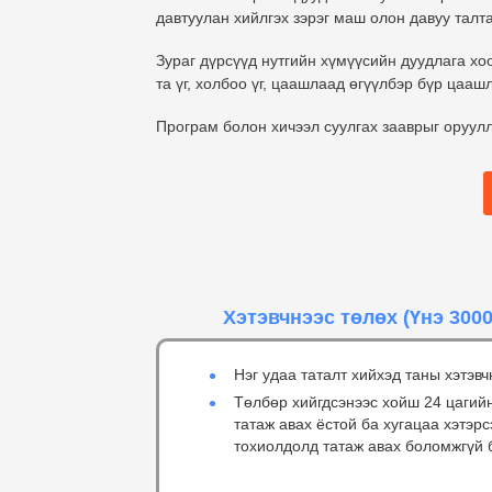
давтуулан хийлгэх зэрэг маш олон давуу талт
Зураг дүрсүүд нутгийн хүмүүсийн дуудлага хо
та үг, холбоо үг, цаашлаад өгүүлбэр бүр цаа
Програм болон хичээл суулгах зааврыг оруул
Хэтэвчнээс төлөх
(Үнэ 3000
Нэг удаа таталт хийхэд таны хэтэвч
Төлбөр хийгдсэнээс хойш 24 цагий
татаж авах ёстой ба хугацаа хэтэр
тохиолдолд татаж авах боломжгүй 