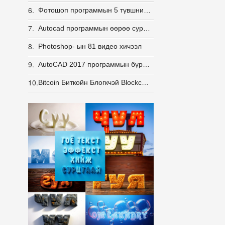
6.
Фотошоп программын 5 түвшний хичээл цогцоор
7.
Autocad программын өөрөө сурах видео хичээл /үнхээр амархан/
8.
Photoshop- ын 81 видео хичээл
9.
AutoCAD 2017 программын бүрэн хэмжээний цогц видео хичээл.
10.
Bitcoin Биткойн Блогкчэй Blockchaiin Монгол хэл дээрх дэлгэрэнгүй хичээл