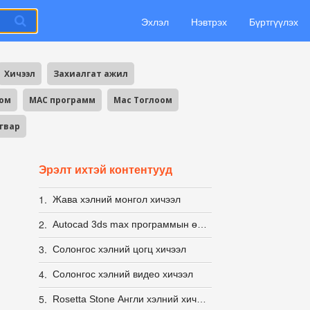
Эхлэл
Нэвтрэх
Бүртгүүлэх
Хичээл
Захиалгат ажил
оом
MAC программ
Mac Тоглоом
агвар
Эрэлт ихтэй контентууд
1.
Жава хэлний монгол хичээл
2.
Autocad 3ds max программын өөрөө сурах видео хичээл /дагаад хийвэл бүүр амархан/
3.
Солонгос хэлний цогц хичээл
4.
Солонгос хэлний видео хичээл
5.
Rosetta Stone Англи хэлний хичээл (American)