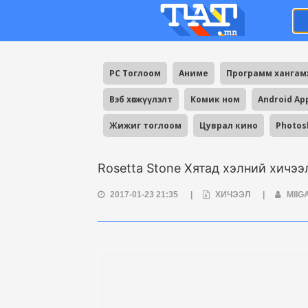
PC Тоглоом
Аниме
Программ ханга
Вэб хөгжүүлэлт
Комик ном
Android Ap
Жижиг тоглоом
Цуврал кино
Photos
Rosetta Stone Хятад хэлний хичээ
2017-01-23 21:35
|
ХИЧЭЭЛ
|
MIIG