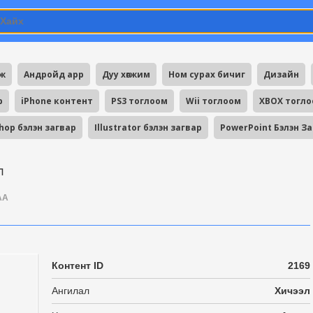
мж
Андройд app
Дуу хөгжим
Ном сурах бичиг
Дизайн
p
iPhone контент
PS3 тоглоом
Wii тоглоом
XBOX тогл
hop бэлэн загвар
Illustrator бэлэн загвар
PowerPoint Бэлэн З
л
AA
Контент ID
2169
Ангилал
Хичээл