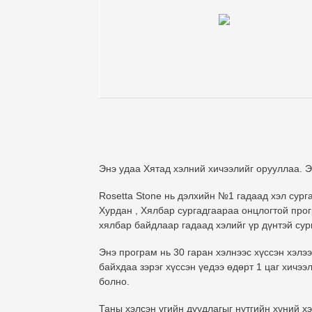
Энэ удаа
Хятад
хэлний хичээлийг орууллаа. Э
Rosetta Stone нь дэлхийн №1 гадаад хэл сур
Хурдан , Хялбар
сургадгаараа онцлогтой прогр
хялбар байдлаар гадаад хэлийг үр дүнтэй сург
Энэ програм нь 30 гаран хэлнээс хүссэн хэлээ
байхдаа зэрэг хүссэн үедээ өдөрт 1 цаг хичээ
болно.
Таны хэлсэн үгийн дуудлагыг нутгийн хүний х