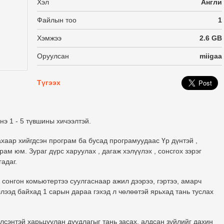
Хэл
Англи
Файлын тоо
1
Хэмжээ
2.6 GB
Оруулсан
miigaa
Түгээх
нэ 1 - 5 түвшины хичээлтэй.
гахаар хийгдсэн програм ба бусад програмуудаас
Үр дүнтэй ,
ам юм. Зураг дүрс харуулах , дагаж хэлүүлэх , сонсгох зэрэг
адаг.
 сонгон комьютертээ суулгаснаар ажил дээрээ, гэртээ, амарч
ллээд байхад 1 сарын дараа гэхэд л чөлөөтэй ярьхад тань туслах
элсэнтэй харьцуулан дуудлагыг тань засах, алдсан зүйлийг дахин