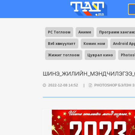
PC Тоглоом
Аниме
Программ ханга
Вэб хөгжүүлэлт
Комик ном
Android Ap
Жижиг тоглоом
Цуврал кино
Photos
ШИНЭ_ЖИЛИЙН_МЭНДЧИЛЭГЭЭ_0
2022-12-08 14:52
|
PHOTOSHOP БЭЛЭН 