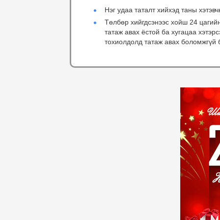
Нэг удаа таталт хийхэд таны хэтэвч
Төлбөр хийгдсэнээс хойш 24 цагий
татаж авах ёстой ба хугацаа хэтэр
тохиолдолд татаж авах боломжгүй 