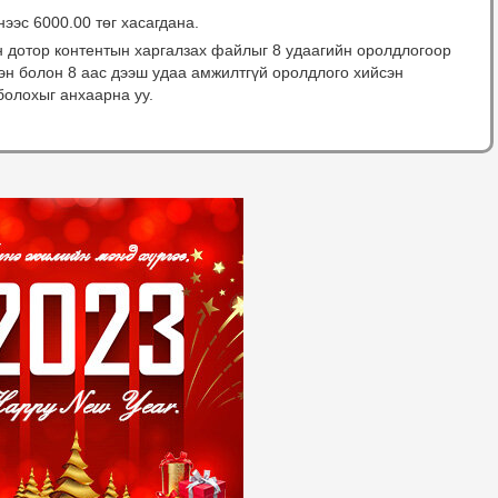
нээс 6000.00 төг хасагдана.
н дотор контентын харгалзах файлыг 8 удаагийн оролдлогоор
сэн болон 8 аас дээш удаа амжилтгүй оролдлого хийсэн
болохыг анхаарна уу.