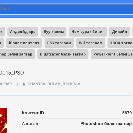
мж
Андройд app
Дуу хөгжим
Ном сурах бичиг
Дизайн
p
iPhone контент
PS3 тоглоом
Wii тоглоом
XBOX тогл
hop бэлэн загвар
Illustrator бэлэн загвар
PowerPoint Бэлэн З
015_PSD
ЗАГВАР
|
CHANTSALDULAM_BAYARAA
Контент ID
5879
Ангилал
Photoshop бэлэн загвар