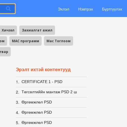
Эхлэл
Нэвтрэх
Бүртгүүлэх
Хичээл
Захиалгат ажил
оом
MAC программ
Mac Тоглоом
агвар
Эрэлт ихтэй контентууд
1.
CERTIFICATE 1 - PSD
2.
Төгсөлтиййн мантаж PSD 2 ш
3.
Өргөмжлөл PSD
4.
Өргөмжлөл PSD
5.
Өргөмжлөл PSD