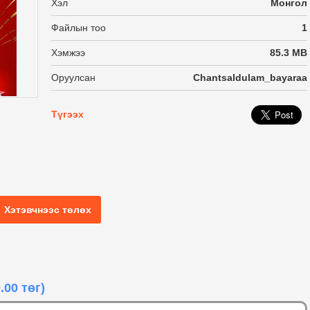
Хэл
Монгол
Файлын тоо
1
Хэмжээ
85.3 MB
Оруулсан
Chantsaldulam_bayaraa
Түгээх
D
Хэтэвчнээс төлөх
.00 төг)