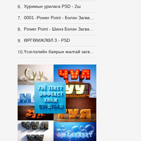
6.
Хуримын урилага PSD - 2ш
7.
0001 -Power Point - Бэлэн Загвар - 113 ш
8.
Power Point - Шинэ Бэлэн Загвар - 60ш.
9.
ӨРГӨМЖЛӨЛ 3 - PSD
10.
Үсэглэлийн баярын малгай загвар - 5 ш. PNG