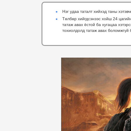
Нэг удаа таталт хийхэд таны хэтэвч
Төлбөр хийгдсэнээс хойш 24 цагий
татаж авах ёстой ба хугацаа хэтэр
тохиолдолд татаж авах боломжгүй 