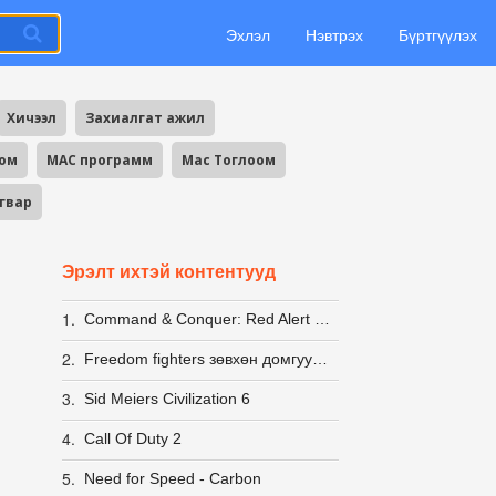
Эхлэл
Нэвтрэх
Бүртгүүлэх
Хичээл
Захиалгат ажил
оом
MAC программ
Mac Тоглоом
агвар
Эрэлт ихтэй контентууд
1.
Command & Conquer: Red Alert 2 + Yuri's Revenge [LINUX] (wine)
2.
Freedom fighters зөвхөн домгууд л мэднэ пээ
3.
Sid Meiers Civilization 6
4.
Call Of Duty 2
5.
Need for Speed - Carbon