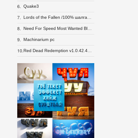
6.
Quake3
7.
Lords of the Fallen /100% шалгасан/
8.
Need For Speed Most Wanted Black Edition repack
9.
Machinarium pc
10.
Red Dead Redemption v1.0.42.46611-P2P