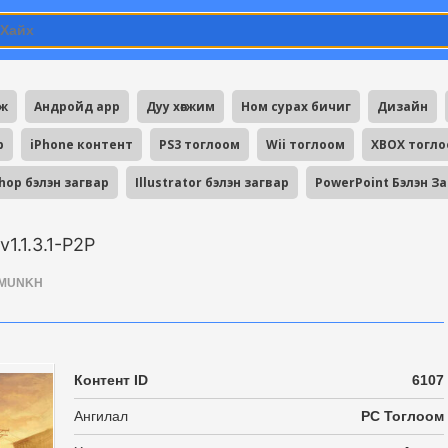
мж
Андройд app
Дуу хөгжим
Ном сурах бичиг
Дизайн
p
iPhone контент
PS3 тоглоом
Wii тоглоом
XBOX тогл
hop бэлэн загвар
Illustrator бэлэн загвар
PowerPoint Бэлэн З
v1.1.3.1-P2P
MUNKH
Контент ID
6107
Ангилал
PC Тоглоом