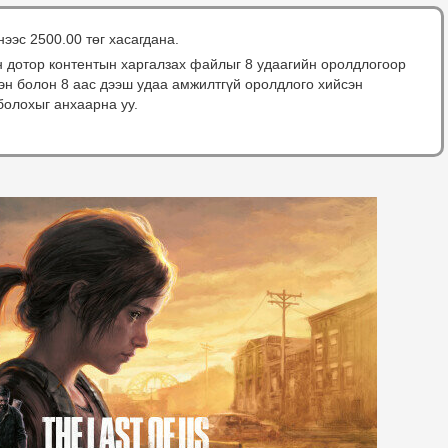
нээс 2500.00 төг хасагдана.
н дотор контентын харгалзах файлыг 8 удаагийн оролдлогоор
сэн болон 8 аас дээш удаа амжилтгүй оролдлого хийсэн
болохыг анхаарна уу.