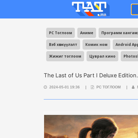
PC Тоглоом
Аниме
Программ ханга
Вэб хөгжүүлэлт
Комик ном
Android Ap
Жижиг тоглоом
Цуврал кино
Photos
The Last of Us Part I Deluxe Edition.
2024-05-01 19:36
|
PC ТОГЛООМ
|