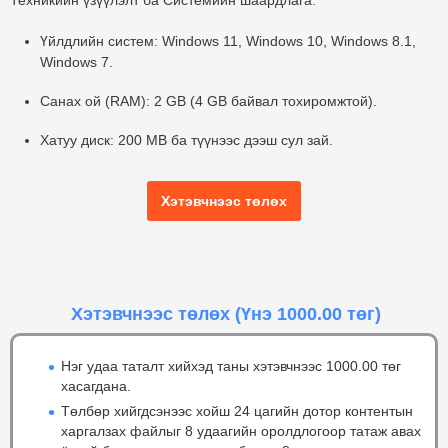
Техникийн үзүүлэлт ба Системийн шаардлага:
Үйлдлийн систем:
Windows 11, Windows 10, Windows 8.1,
Windows 7.
Санах ой (RAM):
2 GB (4 GB байвал тохиромжтой).
Хатуу диск:
200 MB ба түүнээс дээш сул зай.
Хэтэвчнээс төлөх
Хэтэвчнээс төлөх
(Үнэ 1000.00 төг)
Нэг удаа таталт хийхэд таны хэтэвчнээс 1000.00 төг
хасагдана.
Төлбөр хийгдсэнээс хойш 24 цагийн дотор контентын
харгалзах файлыг 8 удаагийн оролдлогоор татаж авах