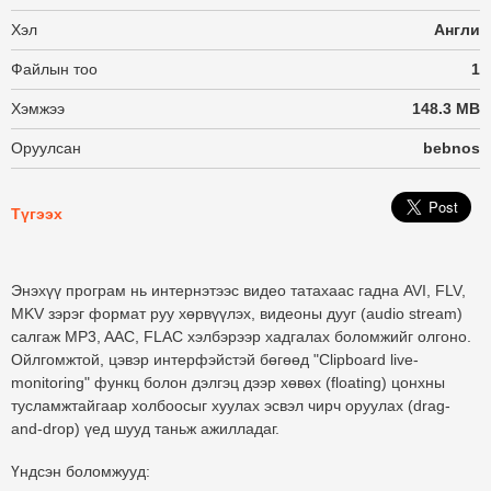
Хэл
Англи
Файлын тоо
1
Хэмжээ
148.3 MB
Оруулсан
bebnos
Түгээх
Энэхүү програм нь интернэтээс видео татахаас гадна AVI, FLV,
MKV зэрэг формат руу хөрвүүлэх, видеоны дууг (audio stream)
салгаж MP3, AAC, FLAC хэлбэрээр хадгалах боломжийг олгоно.
Ойлгомжтой, цэвэр интерфэйстэй бөгөөд "Clipboard live-
monitoring" функц болон дэлгэц дээр хөвөх (floating) цонхны
тусламжтайгаар холбоосыг хуулах эсвэл чирч оруулах (drag-
and-drop) үед шууд таньж ажилладаг.
Үндсэн боломжууд: