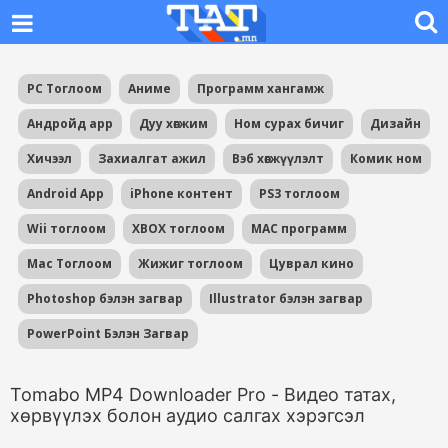
PC Тоглоом
Аниме
Программ хангамж
Андройд app
Дуу хөгжим
Ном сурах бичиг
Дизайн
Хичээл
Захиалгат ажил
Вэб хөгжүүлэлт
Комик ном
Android App
iPhone контент
PS3 тоглоом
Wii тоглоом
XBOX тоглоом
MAC программ
Mac Тоглоом
Жижиг тоглоом
Цуврал кино
Photoshop бэлэн загвар
Illustrator бэлэн загвар
PowerPoint Бэлэн Загвар
Tomabo MP4 Downloader Pro - Видео татах,
хөрвүүлэх болон аудио салгах хэрэгсэл