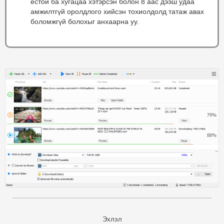
ёстой ба хугацаа хэтэрсэн болон 8 аас дээш удаа
амжилтгүй оролдлого хийсэн тохиолдолд татаж авах
боломжгүй болохыг анхаарна уу.
Эхлэл