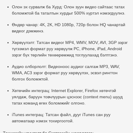
Олон эх сурвалж ба Хурд:
Олон зуун видео сайтаас татах
боломжтой ба таталтын хурдыг 500% хүртэл нэмэгдүүлнэ.
Өндөр чанар:
4K, 2K, HD 1080p, 720p болон HQ чанартай
видеог дэмжинэ.
Хөрвүүлэлт:
Татсан видеог MP4, WMV, MOV, AVI, 3GP зэрэг
түгээмэл формат руу хөрвүүлж PC, iPhone, iPad, Android
зэрэг бүх төрлийн төхөөрөмжид тоглуулахад бэлтгэнэ.
Аудио олборлолт:
Видеоноос аудиог салгаж MP3, WAV,
WMA, AC3 зэрэг формат руу хөрвүүлэх, эсвэл рингтон
болгох боломжтой.
Хөтөчийн интеграц:
Internet Explorer, Firefox хөтөчтэй
уялдаж, баруун товчлуурын цэснээс (context menu) шууд
татах команд өгөх боломжийг олгоно.
iTunes интеграц:
Татсан файл, дууг iTunes сан руу
автоматаар нэмэх тохиргоотой.