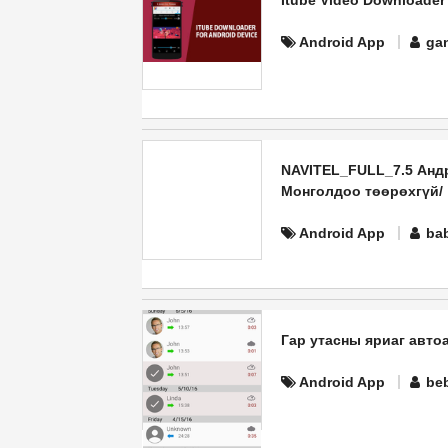
Itube Video Downloader
Android App
ga
NAVITEL_FULL_7.5 Андр
Монголдоо төөрөхгүй/
Android App
ba
Гар утасны яриаг авто
Android App
be