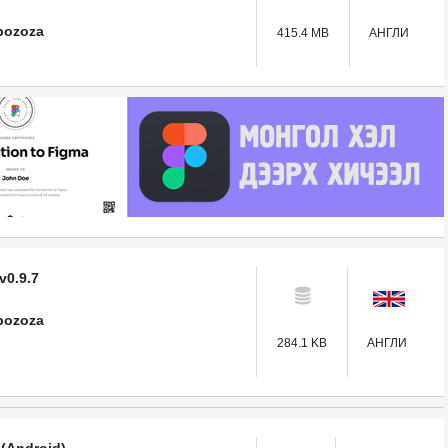
bozoza
415.4 MB
АНГЛИ
v0.9.7
bozoza
284.1 KB
АНГЛИ