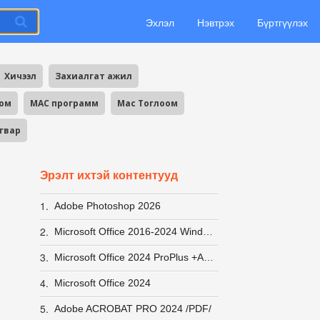
Эхлэл
Нэвтрэх
Бүртгүүлэх
Хичээл
Захиалгат ажил
оом
MAC программ
Mac Тоглоом
агвар
Эрэлт ихтэй контентууд
1.
Adobe Photoshop 2026
2.
Microsoft Office 2016-2024 Windows 10-11 ACTIVATOR хурдан вирусгүй хэрэглэхэд хялбар +заавар
3.
Microsoft Office 2024 ProPlus +Activator заавар
4.
Microsoft Office 2024
5.
Adobe ACROBAT PRO 2024 /PDF/