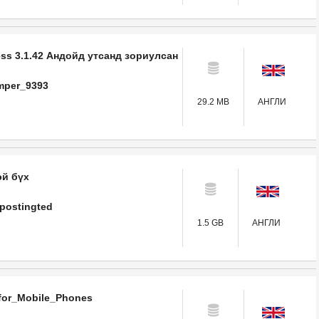
ss 3.1.42 Андойд утсанд зориулсан
mper_9393
29.2 MB
АНГЛИ
эй бүх
epostingted
1.5 GB
АНГЛИ
or_Mobile_Phones