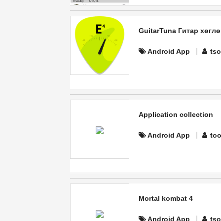
GuitarTuna Гитар хөглө
Android App
ts
Application collection
Android App
too
Mortal kombat 4
Android App
ts