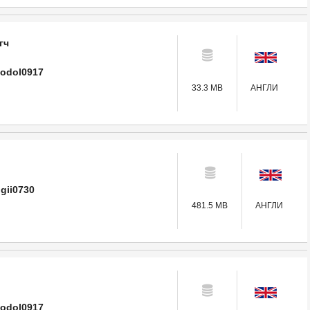
гч
oodol0917
33.3 MB
АНГЛИ
gii0730
481.5 MB
АНГЛИ
oodol0917