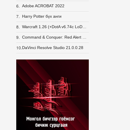
6.
Adobe ACROBAT 2022
7.
Harry Potter бүх анги
8.
Warcraft 1.26 (+DotA v6.74c LoD v5e) GameRanger орж шалгасан
9.
Command & Conquer: Red Alert 2 + Yuri's Revenge [LINUX] (wine)
10.
DaVinci Resolve Studio 21.0.0.28