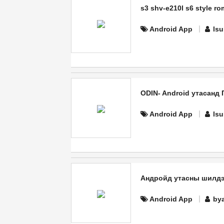
s3 shv-e210l s6 style ro
Android App
ls
ODIN- Android утасанд
Android App
ls
Андройд утасны шилдэ
Android App
by