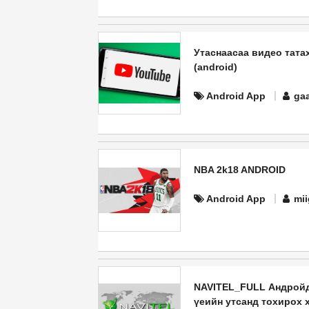
Утаснаасаа видео тата
(android)
Android App
ga
NBA 2k18 ANDROID
Android App
mi
NAVITEL_FULL Андройд
үеийн утсанд тохирох 