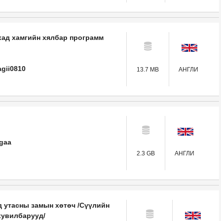
хад хамгийн хялбар программ
agii0810
13.7 MB
АНГЛИ
igaa
2.3 GB
АНГЛИ
 утасны замын хөтөч /Сүүлийн
хувилбарууд/