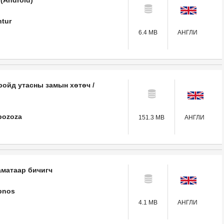
 (Android)
ntur
6.4 MB
АНГЛИ
ойд утасны замын хөтөч /
bozoza
151.3 MB
АНГЛИ
аматаар бичигч
bnos
4.1 MB
АНГЛИ