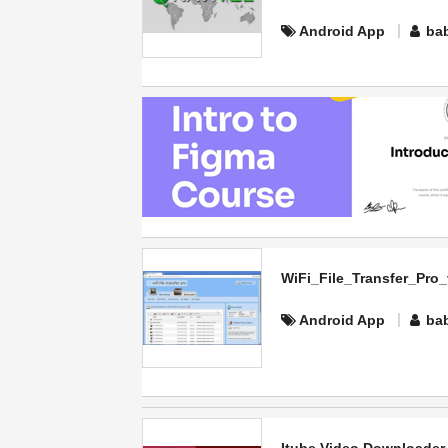
Android App
ba
WiFi_File_Transfer_Pro_
Android App
ba