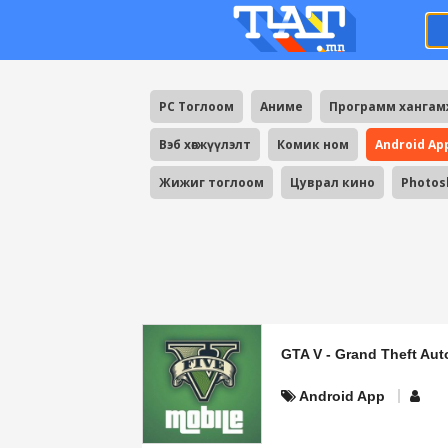
PC Тоглоом
Аниме
Программ ханга
Вэб хөгжүүлэлт
Комик ном
Android Ap
Жижиг тоглоом
Цуврал кино
Photos
GTA V - Grand Theft Au
Android App