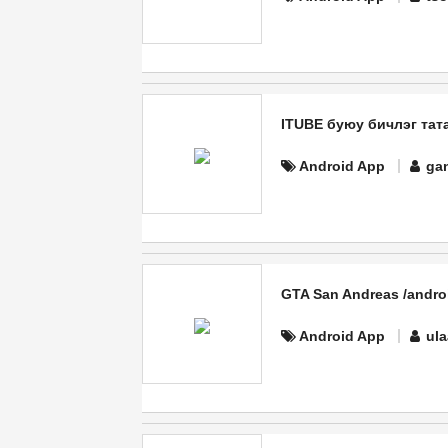
ITUBE буюу бичлэг тат
Android App
ga
GTA San Andreas /andro
Android App
ul