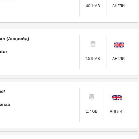
40.1 MB
АНГЛИ
агч (Андройд)
ntur
15.9 MB
АНГЛИ
id/
aanaa
1.7 GB
АНГЛИ