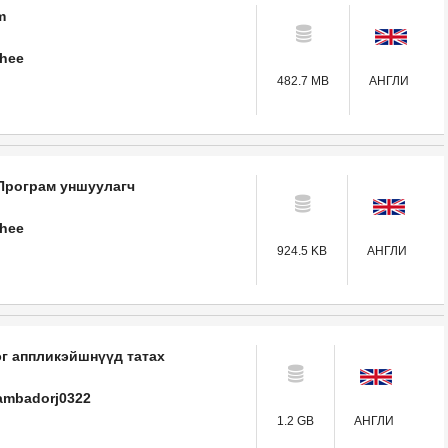
m
uhee
482.7 MB
АНГЛИ
 Програм уншуулагч
uhee
924.5 KB
АНГЛИ
г аппликэйшнүүд татах
ambadorj0322
1.2 GB
АНГЛИ