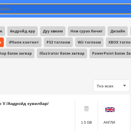
мж
Андройд app
Дуу хөгжим
Ном сурах бичиг
Дизайн
p
iPhone контент
PS3 тоглоом
Wii тоглоом
XBOX тогл
hop бэлэн загвар
Illustrator бэлэн загвар
PowerPoint Бэлэн З
to V /Андройд хувилбар/
1.5 GB
АНГЛИ