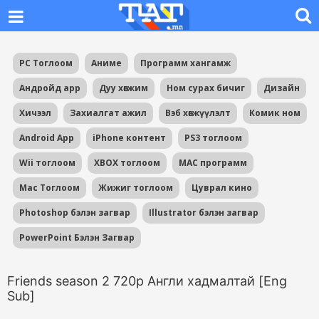
PC Тоглоом
Аниме
Программ хангамж
Андройд app
Дуу хөгжим
Ном сурах бичиг
Дизайн
Хичээл
Захиалгат ажил
Вэб хөгжүүлэлт
Комик ном
Android App
iPhone контент
PS3 тоглоом
Wii тоглоом
XBOX тоглоом
MAC программ
Mac Тоглоом
Жижиг тоглоом
Цуврал кино
Photoshop бэлэн загвар
Illustrator бэлэн загвар
PowerPoint Бэлэн Загвар
Friends season 2 720p Англи хадмалтай [Eng
Sub]