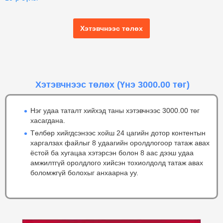
Хэтэвчнээс төлөх
Хэтэвчнээс төлөх
(Үнэ 3000.00 төг)
Нэг удаа таталт хийхэд таны хэтэвчнээс 3000.00 төг
хасагдана.
Төлбөр хийгдсэнээс хойш 24 цагийн дотор контентын
харгалзах файлыг 8 удаагийн оролдлогоор татаж авах
ёстой ба хугацаа хэтэрсэн болон 8 аас дээш удаа
амжилтгүй оролдлого хийсэн тохиолдолд татаж авах
боломжгүй болохыг анхаарна уу.