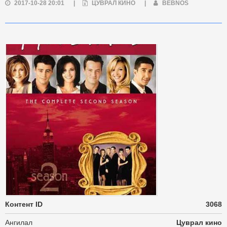
2017-10-28 20:01
|
ЦУВРАЛ КИНО
|
BEBNOS
Контент ID
3068
Ангилал
Цуврал кино