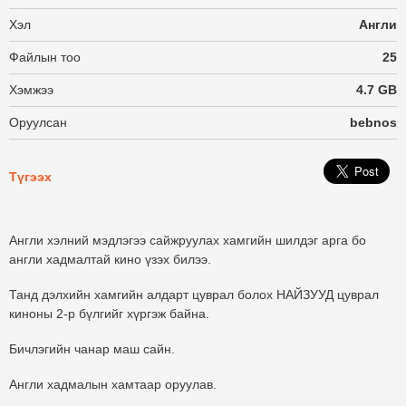
Хэл
Англи
Файлын тоо
25
Хэмжээ
4.7 GB
Оруулсан
bebnos
Түгээх
Англи хэлний мэдлэгээ сайжруулах хамгийн шилдэг арга бо
англи хадмалтай кино үзэх билээ.
Танд дэлхийн хамгийн алдарт цуврал болох НАЙЗУУД цуврал
киноны 2-р бүлгийг хүргэж байна.
Бичлэгийн чанар маш сайн.
Англи хадмалын хамтаар оруулав.