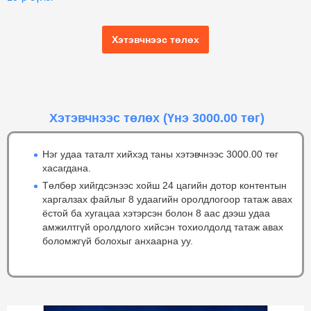
Хэтэвчнээс төлөх
Хэтэвчнээс төлөх
(Үнэ 3000.00 төг)
Нэг удаа таталт хийхэд таны хэтэвчнээс 3000.00 төг
хасагдана.
Төлбөр хийгдсэнээс хойш 24 цагийн дотор контентын
харгалзах файлыг 8 удаагийн оролдлогоор татаж авах
ёстой ба хугацаа хэтэрсэн болон 8 аас дээш удаа
амжилтгүй оролдлого хийсэн тохиолдолд татаж авах
боломжгүй болохыг анхаарна уу.