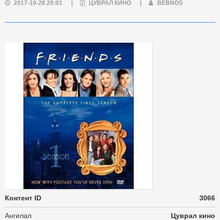
2017-10-28 20:01
|
ЦУВРАЛ КИНО
|
BEBNOS
Контент ID
3066
Ангилал
Цуврал кино