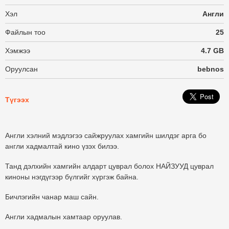
Хэл
Англи
Файлын тоо
25
Хэмжээ
4.7 GB
Оруулсан
bebnos
Түгээх
Англи хэлний мэдлэгээ сайжруулах хамгийн шилдэг арга бо
англи хадмалтай кино үзэх билээ.
Танд дэлхийн хамгийн алдарт цуврал болох НАЙЗУУД цуврал
киноны нэгдүгээр бүлгийг хүргэж байна.
Бичлэгийн чанар маш сайн.
Англи хадмалын хамтаар оруулав.