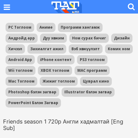
PC Тоглоом
Аниме
Программ хангамж
Андройд app
Дуу хөгжим
Ном сурах бичиг
Дизайн
Хичээл
Захиалгат ажил
Вэб хөгжүүлэлт
Комик ном
Android App
iPhone контент
PS3 тоглоом
Wii тоглоом
XBOX тоглоом
MAC программ
Mac Тоглоом
Жижиг тоглоом
Цуврал кино
Photoshop бэлэн загвар
Illustrator бэлэн загвар
PowerPoint Бэлэн Загвар
Friends season 1 720p Англи хадмалтай [Eng
Sub]