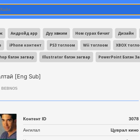
мж
Андройд app
Дуу хөгжим
Ном сурах бичиг
Дизайн
p
iPhone контент
PS3 тоглоом
Wii тоглоом
XBOX тогл
hop бэлэн загвар
Illustrator бэлэн загвар
PowerPoint Бэлэн З
алтай [Eng Sub]
BEBNOS
Контент ID
3078
Ангилал
Цуврал кино