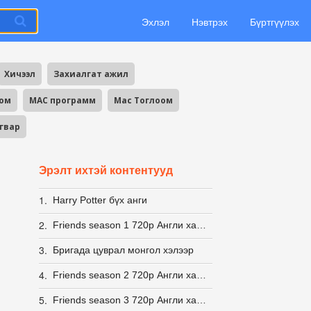
Эхлэл
Нэвтрэх
Бүртгүүлэх
Хичээл
Захиалгат ажил
оом
MAC программ
Mac Тоглоом
агвар
Эрэлт ихтэй контентууд
1.
Harry Potter бүх анги
2.
Friends season 1 720p Англи хадмалтай [Eng Sub]
3.
Бригада цуврал монгол хэлээр
4.
Friends season 2 720p Англи хадмалтай [Eng Sub]
5.
Friends season 3 720p Англи хадмалтай [Eng Sub]