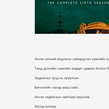
Англи хэлний мэдлэгээ сайжруулах хамгийн ши
Танд дэлхийн хамгийн алдарт цуврал болох Н
Хадмалыг тусд нь оруулсан.
Бичлэгийн чанар маш сайн.
Англи хадмалын хамтаар оруулав.
Бусад ангиуд