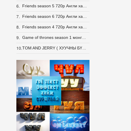
6.
Friends season 5 720p Англи хадмалтай [Eng Sub]
7.
Friends season 6 720p Англи хадмалтай [Eng Sub]
8.
Friends season 4 720p Англи хадмалтай [Eng Sub]
9.
Game of thrones season 1 монгол хэлээр
10.
TOM AND JERRY ( ХУУЧНЫ БҮХ АНГИ -163 АНГИ)