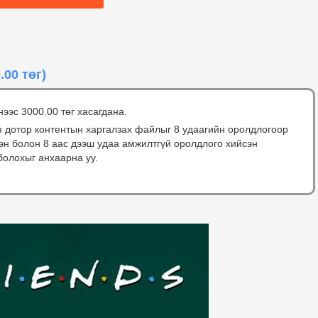
.00 төг)
нээс 3000.00 төг хасагдана.
н дотор контентын харгалзах файлыг 8 удаагийн оролдлогоор
сэн болон 8 аас дээш удаа амжилтгүй оролдлого хийсэн
болохыг анхаарна уу.