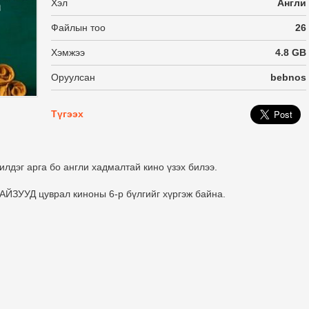
Хэл
Англи
Файлын тоо
26
Хэмжээ
4.8 GB
Оруулсан
bebnos
Түгээх
лдэг арга бо англи хадмалтай кино үзэх билээ.
АЙЗУУД цуврал киноны 6-р бүлгийг хүргэж байна.