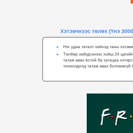
Хэтэвчнээс төлөх
(Үнэ 3000
Нэг удаа таталт хийхэд таны хэтэвч
Төлбөр хийгдсэнээс хойш 24 цагий
татаж авах ёстой ба хугацаа хэтэр
тохиолдолд татаж авах боломжгүй 