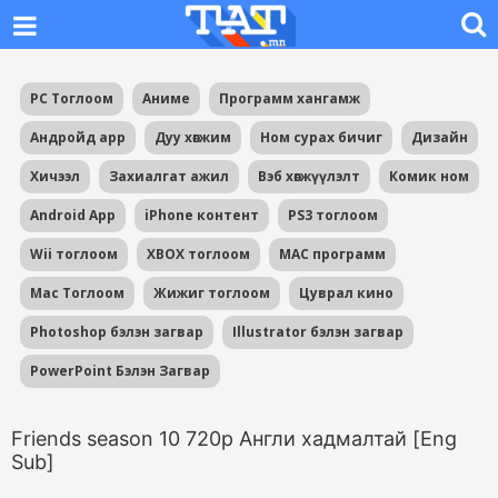
PC Тоглоом
Аниме
Программ хангамж
Андройд app
Дуу хөгжим
Ном сурах бичиг
Дизайн
Хичээл
Захиалгат ажил
Вэб хөгжүүлэлт
Комик ном
Android App
iPhone контент
PS3 тоглоом
Wii тоглоом
XBOX тоглоом
MAC программ
Mac Тоглоом
Жижиг тоглоом
Цуврал кино
Photoshop бэлэн загвар
Illustrator бэлэн загвар
PowerPoint Бэлэн Загвар
Friends season 10 720p Англи хадмалтай [Eng
Sub]