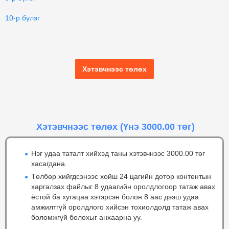
10-р бүлэг
Хэтэвчнээс төлөх
Хэтэвчнээс төлөх
(Үнэ 3000.00 төг)
Нэг удаа таталт хийхэд таны хэтэвчнээс 3000.00 төг
хасагдана.
Төлбөр хийгдсэнээс хойш 24 цагийн дотор контентын
харгалзах файлыг 8 удаагийн оролдлогоор татаж авах
ёстой ба хугацаа хэтэрсэн болон 8 аас дээш удаа
амжилтгүй оролдлого хийсэн тохиолдолд татаж авах
боломжгүй болохыг анхаарна уу.