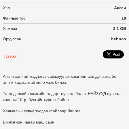
Хэл
Англи
Файлын тоо
18
Хэмжээ
3.1 GB
Оруулсан
bebnos
Түгээх
Англи хэлний мэдлэгээ сайжруулах хамгийн шилдэг арга бо
англи хадмалтай кино үзэх билээ.
Танд дэлхийн хамгийн алдарт цуврал болох НАЙЗУУД цуврал
киноны 10-р бүлгийг хүргэж байна.
Хадмалын хувьд тусдаа файлаар байгаа
Бичлэгийн чанар маш сайн.