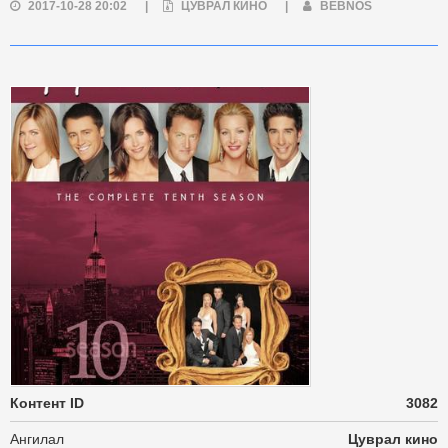
2017-10-28 20:02
|
ЦУВРАЛ КИНО
|
BEBNOS
Контент ID
3082
Ангилал
Цуврал кино