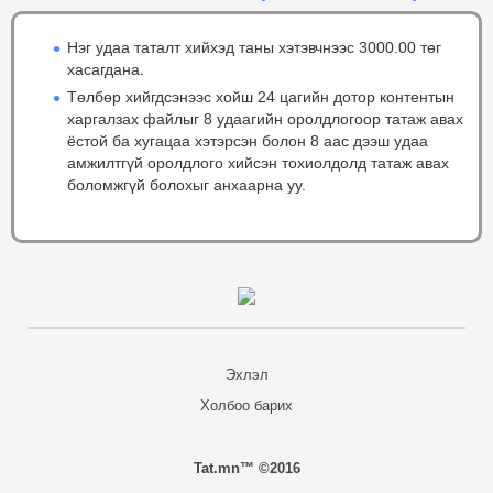
Нэг удаа таталт хийхэд таны хэтэвчнээс 3000.00 төг
хасагдана.
Төлбөр хийгдсэнээс хойш 24 цагийн дотор контентын
харгалзах файлыг 8 удаагийн оролдлогоор татаж авах
ёстой ба хугацаа хэтэрсэн болон 8 аас дээш удаа
амжилтгүй оролдлого хийсэн тохиолдолд татаж авах
боломжгүй болохыг анхаарна уу.
Эхлэл
Холбоо барих
Tat.mn™ ©2016