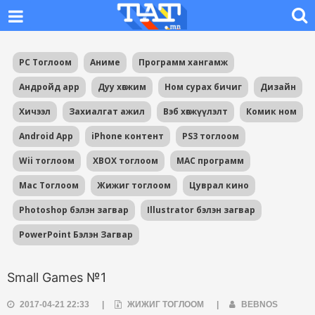
PC Тоглоом
Аниме
Программ хангамж
Андройд app
Дуу хөгжим
Ном сурах бичиг
Дизайн
Хичээл
Захиалгат ажил
Вэб хөгжүүлэлт
Комик ном
Android App
iPhone контент
PS3 тоглоом
Wii тоглоом
XBOX тоглоом
MAC программ
Mac Тоглоом
Жижиг тоглоом
Цуврал кино
Photoshop бэлэн загвар
Illustrator бэлэн загвар
PowerPoint Бэлэн Загвар
Small Games №1
2017-04-21 22:33
|
ЖИЖИГ ТОГЛООМ
|
BEBNOS