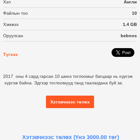
Хэл
Англи
Файлын тоо
10
Хэмжээ
1.4 GB
Оруулсан
bebnos
Түгээх
2017 оны 4 сард гарсан 10 шинэ тоглоомыг багцаар нь хүргэж
хүргэж байна. Эдгээр тоглоомууд танд таалагдана буй за.
Хэтэвчнээс төлөх
Хэтэвчнээс төлөх
(Үнэ 3000.00 төг)