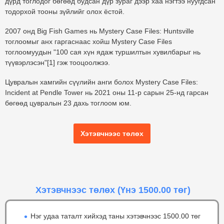
дүрд тоглодог бөгөөд будсан дүр зураг дээр хаа нэгтээ нуугдсан
тодорхой тооны зүйлийг олох ёстой.
2007 онд Big Fish Games нь Mystery Case Files: Huntsville
тоглоомыг анх гаргаснаас хойш Mystery Case Files
тоглоомуудын "100 сая хүн ядаж туршилтын хувилбарыг нь
түүвэрлэсэн"[1] гэж тооцоолжээ.
Цувралын хамгийн сүүлийн анги болох Mystery Case Files:
Incident at Pendle Tower нь 2021 оны 11-р сарын 25-нд гарсан
бөгөөд цувралын 23 дахь тоглоом юм.
Хэтэвчнээс төлөх
Хэтэвчнээс төлөх
(Үнэ 1500.00 төг)
Нэг удаа таталт хийхэд таны хэтэвчнээс 1500.00 төг