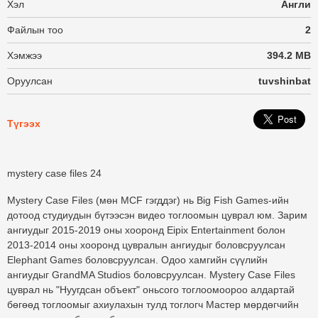
Хэл
Англи
Файлын тоо
2
Хэмжээ
394.2 MB
Оруулсан
tuvshinbat
Түгээх
mystery case files 24
Mystery Case Files (мөн MCF гэгддэг) нь Big Fish Games-ийн
дотоод студиудын бүтээсэн видео тоглоомын цуврал юм. Зарим
ангиудыг 2015-2019 оны хооронд Eipix Entertainment болон
2013-2014 оны хооронд цувралын ангиудыг боловсруулсан
Elephant Games боловсруулсан. Одоо хамгийн сүүлийн
ангиудыг GrandMA Studios боловсруулсан. Mystery Case Files
цуврал нь "Нуугдсан объект" оньсого тоглоомоороо алдартай
бөгөөд тоглоомыг ахиулахын тулд тоглогч Мастер мөрдөгчийн