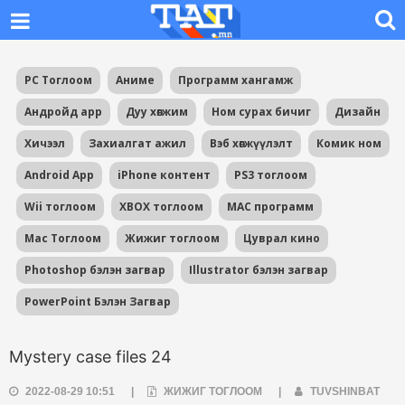
PC Тоглоом
Аниме
Программ хангамж
Андройд app
Дуу хөгжим
Ном сурах бичиг
Дизайн
Хичээл
Захиалгат ажил
Вэб хөгжүүлэлт
Комик ном
Android App
iPhone контент
PS3 тоглоом
Wii тоглоом
XBOX тоглоом
MAC программ
Mac Тоглоом
Жижиг тоглоом
Цуврал кино
Photoshop бэлэн загвар
Illustrator бэлэн загвар
PowerPoint Бэлэн Загвар
Mystery case files 24
2022-08-29 10:51
|
ЖИЖИГ ТОГЛООМ
|
TUVSHINBAT