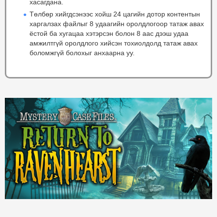
хасагдана.
Төлбөр хийгдсэнээс хойш 24 цагийн дотор контентын
харгалзах файлыг 8 удаагийн оролдлогоор татаж авах
ёстой ба хугацаа хэтэрсэн болон 8 аас дээш удаа
амжилтгүй оролдлого хийсэн тохиолдолд татаж авах
боломжгүй болохыг анхаарна уу.