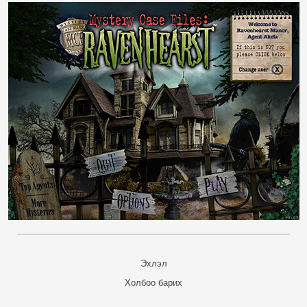
Эхлэл
Холбоо барих