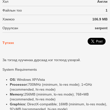
Хэл
Англи
Файлын тоо
1
Хэмжээ
106.9 MB
Оруулсан
serpent
Түгээх
За тэгээд хуучинаа дурсаад нэг тоглоод үзээрэй.
System Requirements
OS:
Windows XP/Vista
Processor:
700MHz (minimum, lo-res mode); 1+GHz
(recommended, hi-res mode)
Memory:
256MB (minimum, lo-res mode); 768+MB
(recommended, hi-res mode)
Graphics:
DirectX-compatible; 16MB (minimum, lo-res mode),
92+MB (recommended, hi-res mode)