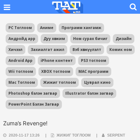
PC Тоглоом
Аниме
Программ хангамж
Андройд app
Дуу хөгжим
Ном сурах бичиг
Дизайн
Хичээл
Захиалгат ажил
Вэб хөгжүүлэлт
Комик ном
Android App
iPhone контент
PS3 тоглоом
Wii тоглоом
XBOX тоглоом
MAC программ
Mac Тоглоом
Жижиг тоглоом
Цуврал кино
Photoshop бэлэн загвар
Illustrator бэлэн загвар
PowerPoint Бэлэн Загвар
Zuma’s Revenge!
2020-11-17 13:26
|
ЖИЖИГ ТОГЛООМ
|
SERPENT