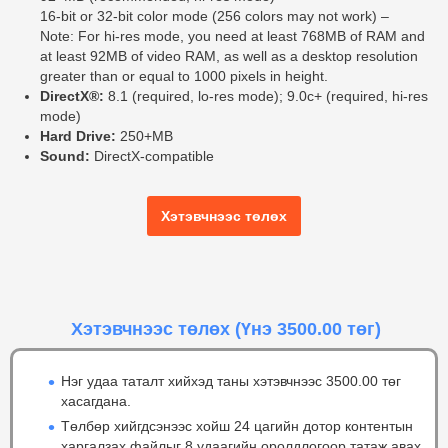
16-bit or 32-bit color mode (256 colors may not work) –
Note: For hi-res mode, you need at least 768MB of RAM and
at least 92MB of video RAM, as well as a desktop resolution
greater than or equal to 1000 pixels in height.
DirectX®:
8.1 (required, lo-res mode); 9.0c+ (required, hi-res
mode)
Hard Drive:
250+MB
Sound:
DirectX-compatible
Хэтэвчнээс төлөх
Хэтэвчнээс төлөх
(Үнэ 3500.00 төг)
Нэг удаа таталт хийхэд таны хэтэвчнээс 3500.00 төг
хасагдана.
Төлбөр хийгдсэнээс хойш 24 цагийн дотор контентын
харгалзах файлыг 8 удаагийн оролдлогоор татаж авах