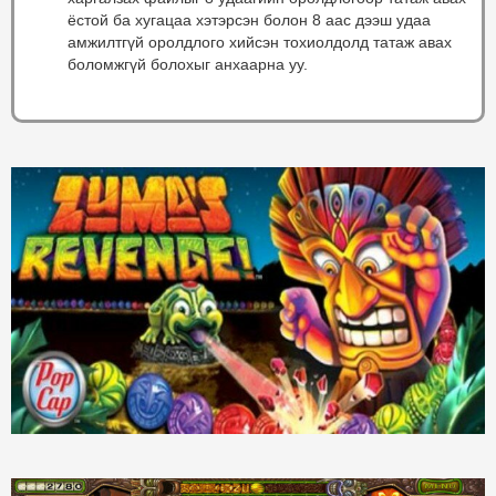
ёстой ба хугацаа хэтэрсэн болон 8 аас дээш удаа
амжилтгүй оролдлого хийсэн тохиолдолд татаж авах
боломжгүй болохыг анхаарна уу.