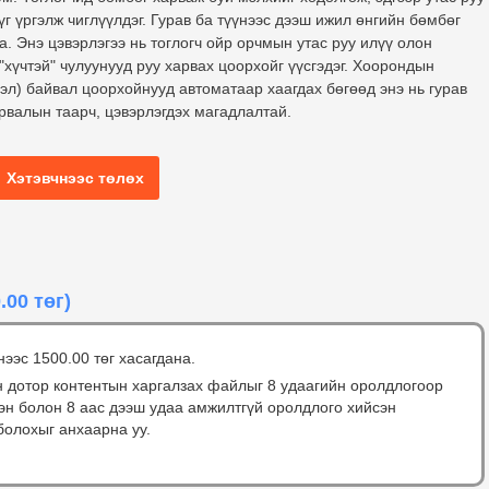
г үргэлж чиглүүлдэг. Гурав ба түүнээс дээш ижил өнгийн бөмбөг
. Энэ цэвэрлэгээ нь тоглогч ойр орчмын утас руу илүү олон
хүчтэй" чулуунууд руу харвах цоорхойг үүсгэдэг. Хоорондын
вэл) байвал цоорхойнууд автоматаар хаагдах бөгөөд энэ нь гурав
урвалын таарч, цэвэрлэгдэх магадлалтай.
Хэтэвчнээс төлөх
.00 төг)
нээс 1500.00 төг хасагдана.
н дотор контентын харгалзах файлыг 8 удаагийн оролдлогоор
сэн болон 8 аас дээш удаа амжилтгүй оролдлого хийсэн
болохыг анхаарна уу.