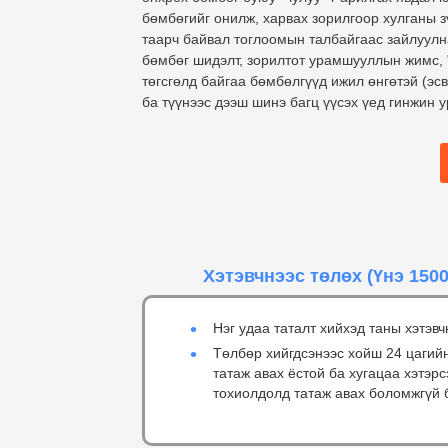
бөмбөгийг онилж, харвах зорилгоор хулганы зү
таарч байвал тоглоомын талбайгаас зайлуулна
бөмбөг шидэлт, зорилтот урамшууллын жимс, "
төгсгөлд байгаа бөмбөлгүүд ижил өнгөтэй (эс
ба түүнээс дээш шинэ багц үүсэх үед гинжин 
Хэтэвчнээс төлөх
(Үнэ 1500
Нэг удаа таталт хийхэд таны хэтэвч
Төлбөр хийгдсэнээс хойш 24 цагий
татаж авах ёстой ба хугацаа хэтэр
тохиолдолд татаж авах боломжгүй 