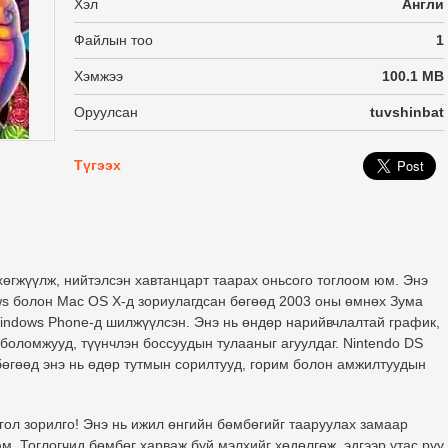
Хэл
Англи
Файлын тоо
1
Хэмжээ
100.1 MB
Оруулсан
tuvshinbat
Түгээх
өгжүүлж, нийтэлсэн хавтанцарт таарах оньсого тоглоом юм. Энэ
ows болон Mac OS X-д зориулагдсан бөгөөд 2003 оны өмнөх Зума
indows Phone-д шилжүүлсэн. Энэ нь өндөр нарийвчлалтай график,
 боломжууд, түүнчлэн боссуудын тулааныг агуулдаг. Nintendo DS
бөгөөд энэ нь өдөр тутмын сорилтууд, горим болон амжилтуудын
гол зорилго! Энэ нь ижил өнгийн бөмбөгийг тааруулах замаар
м. Тоглогчид бөмбөг харваж буй мэлхийг хөдөлгөж, эдгээр утас руу