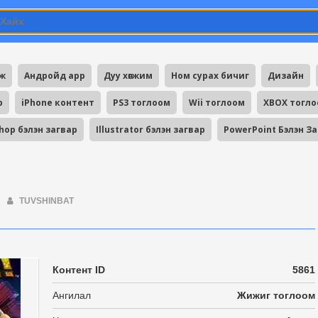
мж
Андройд app
Дуу хөгжим
Ном сурах бичиг
Дизайн
p
iPhone контент
PS3 тоглоом
Wii тоглоом
XBOX тогл
hop бэлэн загвар
Illustrator бэлэн загвар
PowerPoint Бэлэн З
TUVSHINBAT
Контент ID
5861
Ангилал
Жижиг тоглоом