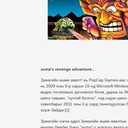
zuma's revenge advanture..
Зумагийн өшөө авалт! нь PopCap Games-аас х
нь 2009 оны 9-р сарын 15-нд Microsoft Wind
видео тоглоомын үргэлжлэл болж, дараа нь W
шинэ түвшин, "хүчтэй болгох", хэд хэдэн шинэ
хувилбарыг 2011 оны 2-р сард танилцуулсан 
эсрэг байдаг.[1]
Зумагийн нэгэн адил Зумагийн өшөө авалтын 
өнхрөх бөмбөг буюу "чулуу"-г арилгах явдал ю