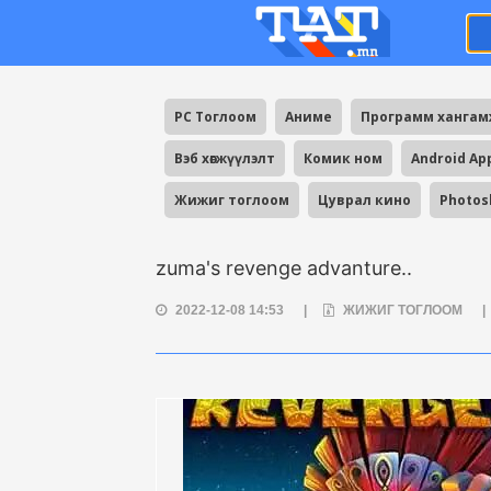
PC Тоглоом
Аниме
Программ ханга
Вэб хөгжүүлэлт
Комик ном
Android Ap
Жижиг тоглоом
Цуврал кино
Photos
zuma's revenge advanture..
2022-12-08 14:53
|
ЖИЖИГ ТОГЛООМ
|