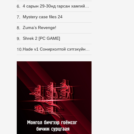
6.
4 сарын 29-30нд гарсан хамгийн сүүлийн үеийн жижиг тоглоомууд
7.
Mystery case files 24
8.
Zuma’s Revenge!
9.
Shrek 2 [PC GAME]
10.
Hade v1 Сонирхолтой сэтгэхүйн тоглоом.