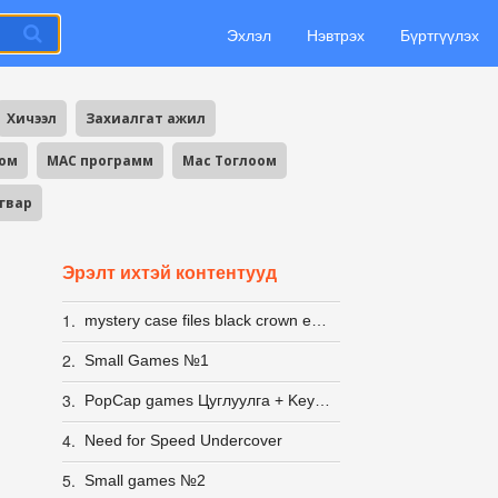
Эхлэл
Нэвтрэх
Бүртгүүлэх
Хичээл
Захиалгат ажил
оом
MAC программ
Mac Тоглоом
агвар
Эрэлт ихтэй контентууд
1.
mystery case files black crown edition
2.
Small Games №1
3.
PopCap games Цуглуулга + Keygen
4.
Need for Speed Undercover
5.
Small games №2