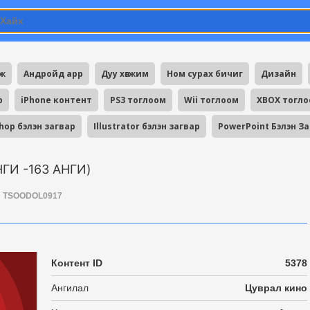
мж
Андройд app
Дуу хөгжим
Ном сурах бичиг
Дизайн
p
iPhone контент
PS3 тоглоом
Wii тоглоом
XBOX тогл
hop бэлэн загвар
Illustrator бэлэн загвар
PowerPoint Бэлэн З
ГИ -163 АНГИ)
TSOODOL0917
Контент ID
5378
Ангилал
Цуврал кино