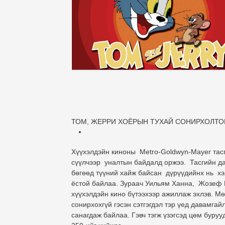
ТОМ, ЖЕРРИ ХОЁРЫН ТУХАЙ СОНИРХОЛТО
Хүүхэлдэйн киноны Metro-Goldwyn-Mayer та
сүүлчээр уналтын байдалд оржээ. Тасгийн д
бөгөөд түүний хайж байсан дүрүүдийнх нь хэ
ёстой байлаа. Зураач Уильям Ханна, Жозеф Б
хүүхэлдэйн кино бүтээхээр ажиллаж эхлэв. Мө
сонирхохгүй гэсэн сэтгэгдэл тэр үед давамга
санагдаж байлаа. Гэвч тэгж үзэгсэд цөм бур