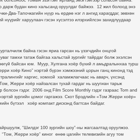
эх болсоноос Томын эзэгтэйг ирланд эмэгтэйгээр сольсон байна.
р дарж будан кино хальсанд оруулдаг байжээ. 12 жил болоод энэ
ки-Два-Тапочкагийн нүүр нь ердөө нэг л ангид харагддаг, зөвхөн
й нүүрийг харуулаач гэсэн хүсэлтээ илэрхийлсэн захидлуудаар
сурталчилж байна гэсэн яриа гарсан нь үзэгчдийн онцгой
ваг тамхи татаж байгаа хальстай зургийг тайрдаг болж эхэлсэн
гдөөгүй байсан юм. Муур, Хулгана хоёр бүхий л амьдралынхаа турш
ерри хоёр Кино” нэртэй бүрэн хэмжээний цорын ганц кинонд тэд
тралингийг харгис, хомхой халамжлагчаас нь аварч, үхсэнд
 Том, Жерри хоёр найзалсан тухай гардаг нь шуугиан тарьж
 болсон гэдэг. 2006 онд Film Score Monthly гэдэг газраас Tom and
. нэртэй зургийн цомог гаргажээ. Скот Брэдлийн «Том Жерри хоёр»
мийн бүтээл хоёр компакт дискэнд багтсан байдаг.
байршуулж, “Шилдэг 100 зургийн шоу”-ны жагсаалтад оруулжээ.
 “Том, Жерри хоёр” киног өнөө цагийн телевизийн агуу том