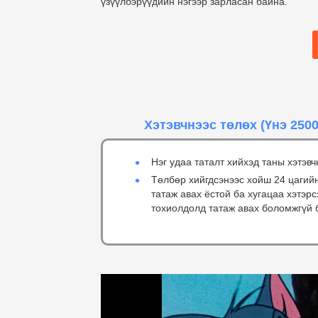
үзүүлбэрүүдийн нэгээр зарласан байна.
Хэтэвчнээс төлөх
(Үнэ 2500
Нэг удаа таталт хийхэд таны хэтэвч
Төлбөр хийгдсэнээс хойш 24 цагий
татаж авах ёстой ба хугацаа хэтэр
тохиолдолд татаж авах боломжгүй 