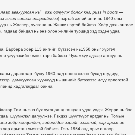
тлаар авахуулсан нь” гэж орчуулж болох юм, puss in bооts —
ах гэсэн санааг илэрхийлдэг
) нэртэй эхний анги нь 1940 оны
уур нь Жаспер, хулгана нь Жинкс нэртэй байжээ. Хоёр дахь ангиас
ч, гадаад байдал нь энэ олон жилийн туршид хэд хэдэн удаа
, Барбера хоёр 113 ангийг бүтээсэн нь1958 оныг хүртэл
но үзүүлэхийн өмнө гарч байжээ. Чухамхүү эдгээр ангиуд нь
дсаны дараагаар буюу 1960-аад оноос эхлэн бусад студиуд
визээр дамжуулсан хуучнууд нь шинийг бүтээхээс илүү орлоготой
мпанид хадгалагддаг байна.
аатар Том нь энэ бүх хугацаанд ганцхан удаа үхдэг, Жерри нь бас
 удаа шүүмжлэл дагуулжээ. Гэхдээ шүүлтүүрт өртдөг нь Томын
гана хоёр хөөцөлдөн, зодолддог гэрийн эзэгтэй, хар арьстан
 хар арьстан эмэгтэй байжээ. Гэвч 1954 онд арьс өнгөөр