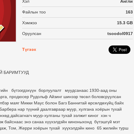
Хэл
Англи
Файлын тоо
163
Хэмжээ
15.3 GB
Оруулсан
tsoodol0917
Түгээх
Й БАРИМТУУД
сгийн бүтээгдэхүүн борлуулалт муудсанаас 1930-аад оны
арга, продюсер Рудольф Айзинг шинээр төсөл боловсруулсан
лбэр маяг Микки Маус болон Багз Баннитай өрсөлдөхүйц байх
арбера нар түүний даалгавраар муур, хулгана хоёрын тухай
нхөд дайсагнагч муур-хулганы тухай ээлжит киног хэн ч
йлж байснаас энэ санаа хүүхэлдэйн киноныхонд бүтэшгүй мэт
уудаж, Том, Жерри хоёрын тухай хүүхэлдэйн кино 65 жилийн турш