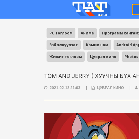
PC Тоглоом
Аниме
Программ ханга
Вэб хөгжүүлэлт
Комик ном
Android Ap
Жижиг тоглоом
Цуврал кино
Photos
TOM AND JERRY ( ХУУЧНЫ БҮХ АН
2021-02-13 21:03
|
ЦУВРАЛ КИНО
|