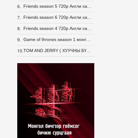
6.
Friends season 5 720p Англи хадмалтай [Eng Sub]
7.
Friends season 6 720p Англи хадмалтай [Eng Sub]
8.
Friends season 4 720p Англи хадмалтай [Eng Sub]
9.
Game of thrones season 1 монгол хэлээр
10.
TOM AND JERRY ( ХУУЧНЫ БҮХ АНГИ -163 АНГИ)