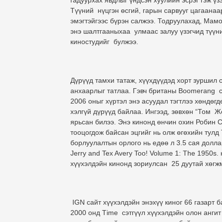
гадуурхах явдлыг үндсэн хуулийн эсрэг гэж үз
Түүний нүцгэн өсгий, гарын сарвууг цагаанаа
эмэгтэйгээс бүрэн салжээ. Тодруулахад, Мамоч
энэ шалтгааныхаа улмаас залуу үзэгчид түүни
киностудийг булжээ.
Дүрүүд тамхи татаж, хүүхдүүдэд хорт зуршил 
анхаарлыг татлаа. Гэвч британы Boomerang су
2006 оныг хүртэл энэ асуудал тэгтлээ хөндө
хэлгүй дүрүүд байлаа. Ингээд, зөвхөн “Том Ж
ярьсан билээ. Энэ кинонд өнчин охин Робин С
тооцогдож байсан эцгийг нь олж өгөхийн тулд
борлуулалтын орлого нь едөө л 3.5 сая доллар
Jerry and Tex Avery Too! Volume 1: The 1950s
хүүхэлдэйн кинонд зориулсан 25 дуутай хөгж
IGN сайт хүүхэлдэйн энэхүү киног 66 газарт 
2000 онд Тime сэтгүүл хүүхэлдэйн олон ангит