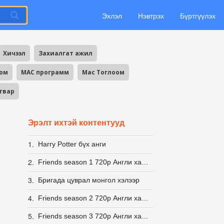
Эхлэл
Нэвтрэх
Бүртгүүлэх
Хичээл
Захиалгат ажил
оом
MAC программ
Mac Тоглоом
агвар
Эрэлт ихтэй контентууд
1.
Harry Potter бүх анги
2.
Friends season 1 720p Англи хадмалтай [Eng Sub]
3.
Бригада цуврал монгол хэлээр
4.
Friends season 2 720p Англи хадмалтай [Eng Sub]
5.
Friends season 3 720p Англи хадмалтай [Eng Sub]