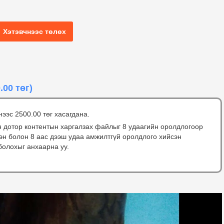
Хэтэвчнээс төлөх
.00 төг)
нээс 2500.00 төг хасагдана.
н дотор контентын харгалзах файлыг 8 удаагийн оролдлогоор
сэн болон 8 аас дээш удаа амжилтгүй оролдлого хийсэн
болохыг анхаарна уу.