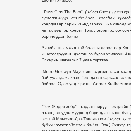
250-ийг хийжээ.
“Puss Gets The Bооt”
(“Муур бөгс рүү гээ гу
гуталт муур, get the bооt —хөөгдөх, хусагд
хоёрдугаар сарын 20-нд гарчээ. Энэ кинонд м
нь эхлээд тэр хоёрыг Том, Жерри гэх болсон 
өөрчлөгдсөн байна.
Эхнийх нь амжилттай болсны дараагаар Ханна
кинотеатруудын дэлгэцнээ бүрэн хэмжээний ки
Оскарын шагналыг 7 удаа хүртжээ.
Metro-Goldwyn-Mayer-ийн зургийн тасаг хааг
байгуулагдаж эхлэв. Гэвч дахин сэргээж теле
байлаа. Одоо үед эрх нь Warner Brothers ко
“Том Жерри хоёр”-т гардаг ширүүн тэмцлийн б
л ганцхан удаа мууранд баригддаг нь нэг бус
эзэгтэй Мамочка-Два-Тапочка юм (
Муур, хул
бүдүүн эмэгтэйг хэлж байна. Орч.)
Эхлээд тэр