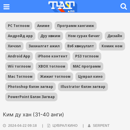
PC Тоглоом
Аниме
Программ хангамж
Андройд app
Дуу хөгжим
Ном сурах бичиг
Дизайн
Хичээл
Захиалгат ажил
Вэб хөгжүүлэлт
Комик ном
Android App
iPhone контент
PS3 тоглоом
Wii тоглоом
XBOX тоглоом
MAC программ
Mac Тоглоом
Жижиг тоглоом
Цуврал кино
Photoshop бэлэн загвар
Illustrator бэлэн загвар
PowerPoint Бэлэн Загвар
Ким ду хан (31-40 анги)
2024-04-22 09:18
|
ЦУВРАЛ КИНО
|
SERPENT