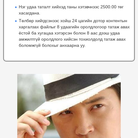
Нэг удаа таталт хийхэд таны хэтэвчнээс 2500.00 төг
хасагдана.
Төлбөр хийгдсэнээс хойш 24 цагийн дотор контентын
харгалзах файлыг 8 удаагийн оролдлогоор татаж авах
ёстой ба хугацаа хэтэрсэн болон 8 аас дээш удаа
амжилтгүй оролдлого хийсэн тохиолдолд татаж авах
боломжгүй болохыг анхаарна уу.