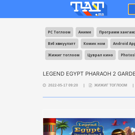
PC Тоглоом
Аниме
Программ ханга
Вэб хөгжүүлэлт
Комик ном
Android Ap
Жижиг тоглоом
Цуврал кино
Photos
LEGEND EGYPT PHARAOH 2 GARD
2022-05-17 09:20
|
ЖИЖИГ ТОГЛООМ
|