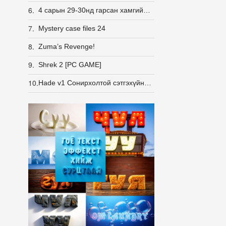
6.
4 сарын 29-30нд гарсан хамгийн сүүлийн үеийн жижиг тоглоомууд
7.
Mystery case files 24
8.
Zuma’s Revenge!
9.
Shrek 2 [PC GAME]
10.
Hade v1 Сонирхолтой сэтгэхүйн тоглоом.