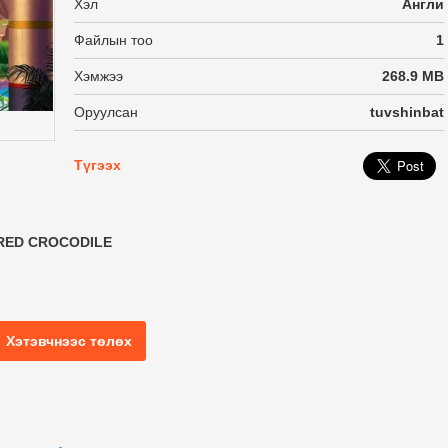
Хэл
Англи
Файлын тоо
1
Хэмжээ
268.9 MB
Оруулсан
tuvshinbat
Түгээх
RED CROCODILE
Хэтэвчнээс төлөх