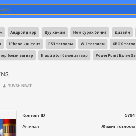
мж
Андройд app
Дуу хөгжим
Ном сурах бичиг
Дизайн
p
iPhone контент
PS3 тоглоом
Wii тоглоом
XBOX тогл
hop бэлэн загвар
Illustrator бэлэн загвар
PowerPoint Бэлэн З
ENS
TUVSHINBAT
Контент ID
5794
Ангилал
Жижиг тоглоом