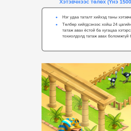
Хэтэвчнээс төлөх
(Үнэ 1500
Нэг удаа таталт хийхэд таны хэтэвч
Төлбөр хийгдсэнээс хойш 24 цагий
татаж авах ёстой ба хугацаа хэтэр
тохиолдолд татаж авах боломжгүй 