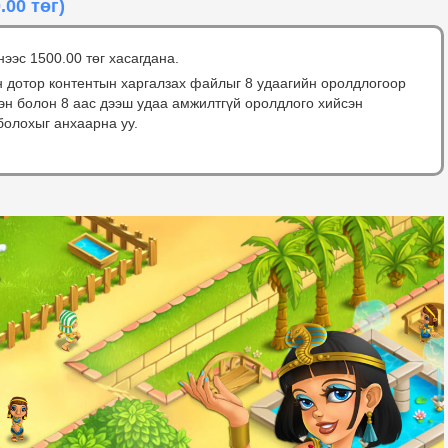
.00 төг)
нээс 1500.00 төг хасагдана.
н дотор контентын харгалзах файлыг 8 удаагийн оролдлогоор
сэн болон 8 аас дээш удаа амжилтгүй оролдлого хийсэн
болохыг анхаарна уу.