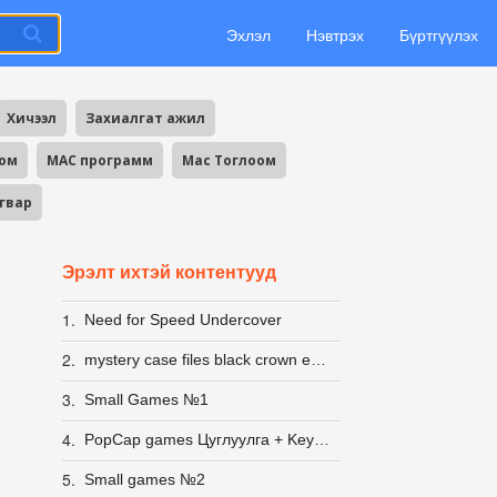
Эхлэл
Нэвтрэх
Бүртгүүлэх
Хичээл
Захиалгат ажил
оом
MAC программ
Mac Тоглоом
агвар
Эрэлт ихтэй контентууд
1.
Need for Speed Undercover
2.
mystery case files black crown edition
3.
Small Games №1
4.
PopCap games Цуглуулга + Keygen
5.
Small games №2