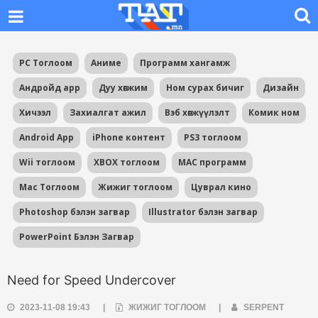
PC Тоглоом
Аниме
Программ хангамж
Андройд app
Дуу хөгжим
Ном сурах бичиг
Дизайн
Хичээл
Захиалгат ажил
Вэб хөгжүүлэлт
Комик ном
Android App
iPhone контент
PS3 тоглоом
Wii тоглоом
XBOX тоглоом
MAC программ
Mac Тоглоом
Жижиг тоглоом
Цуврал кино
Photoshop бэлэн загвар
Illustrator бэлэн загвар
PowerPoint Бэлэн Загвар
Need for Speed Undercover
2023-11-08 19:43
|
ЖИЖИГ ТОГЛООМ
|
SERPENT