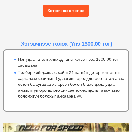
Хэтэвчнээс төлөх
Хэтэвчнээс төлөх
(Үнэ 1500.00 төг)
Нэг удаа таталт хийхэд таны хэтэвчнээс 1500.00 төг
хасагдана.
Төлбөр хийгдсэнээс хойш 24 цагийн дотор контентын
харгалзах файлыг 8 удаагийн оролдлогоор татаж авах
ёстой ба хугацаа хэтэрсэн болон 8 аас дээш удаа
амжилтгүй оролдлого хийсэн тохиолдолд татаж авах
боломжгүй болохыг анхаарна уу.