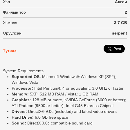
Хэл
Англи
Файлын тоо
2
Хэмжээ
3.7 GB
Оруулсан
serpent
Түгээх
System Requirements
Supported OS:
Microsoft Windows® Windows XP (SP2),
Windows Vista
Processor:
Intel Pentium® 4 or equivalent, 3.0 GHz or faster
Memory:
5XP: 512 MB RAM / Vista: 1 GB RAM
Graphics:
128 MB or more, NVIDIA GeForce (6600 or better);
ATI Radeon (9500 or better); Intel G45 Express Chipset
Drivers:
DirectX® 9.0c (included) and latest video drivers
Hard Drive:
6.0 GB free space
Sound:
DirectX 9.0c compatible sound card